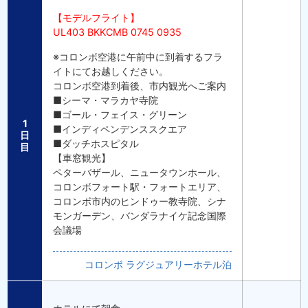
【モデルフライト】
UL403 BKKCMB 0745 0935
※コロンボ空港に午前中に到着するフラ
イトにてお越しください。
コロンボ空港到着後、市内観光へご案内
■シーマ・マラカヤ寺院
■ゴール・フェイス・グリーン
1
■インディペンデンススクエア
日
■ダッチホスピタル
目
【車窓観光】
ペターバザール、ニュータウンホール、
コロンボフォート駅・フォートエリア、
コロンボ市内のヒンドゥー教寺院、シナ
モンガーデン、バンダラナイケ記念国際
会議場
コロンボ ラグジュアリーホテル泊