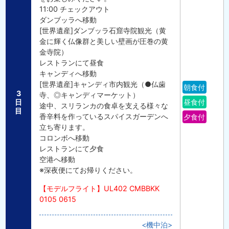
11:00 チェックアウト
ダンブッラへ移動
[世界遺産]ダンブッラ石窟寺院観光（黄
金に輝く仏像群と美しい壁画が圧巻の黄
金寺院）
レストランにて昼食
キャンディへ移動
[世界遺産]キャンディ市内観光（●仏歯
朝食付
3
寺、◎キャンディマーケット）
日
昼食付
途中、スリランカの食卓を支える様々な
目
香辛料を作っているスパイスガーデンへ
夕食付
立ち寄ります。
コロンボへ移動
レストランにて夕食
空港へ移動
※深夜便にてお帰りください。
【モデルフライト】UL402 CMBBKK
0105 0615
<機中泊>