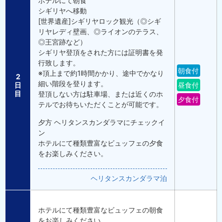
ホテルにて朝食
シギリヤへ移動
[世界遺産]シギリヤロック観光（◎シギ
リヤレディ壁画、◎ライオンのテラス、
◎王宮跡など）
シギリヤ登頂をされた方には証明書を発
行致します。
朝食付
※頂上まで約1時間かかり、途中でかなり
2
細い階段を登ります。
日
昼食付
目
登頂しない方は駐車場、または近くのホ
夕食付
テルでお待ちいただくことが可能です。
夕方 ヘリタンスカンダラマにチェックイ
ン
ホテルにて種類豊富なビュッフェの夕食
をお楽しみください。
ヘリタンスカンダラマ泊
ホテルにて種類豊富なビュッフェの朝食
をお楽しみください。