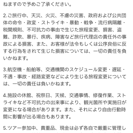
ねますので予めご了承ください。
2.ご旅行中、天災、火災、不慮の災害、政府および公共団
体の命令・政変・ストライキ・暴動・戦争・流行病隔離・
税関規則、不可抗力の事由で生じた旅程変更、損害、盗
難、詐欺、暴行、疾病、障害など旅行代理店の責任外の事
故による損害、また、お客様が法令もしくは公序良俗に反
する行為をされて生じた損害については、一切の責任を負
いかねます。
3.航空機・船舶等、交通機関のスケジュール変更・遅延・
不遇・事故・経路変更などにより生じる旅程変更について
は、一切の責任は負いかねます。
4.施設の休館、祝祭日、天候、交通事情、修復作業、スト
ライキなど不可抗力の出来事により、観光箇所や実施日が
変更になる場合があります。また、それにより自由行動時
間に影響が出る場合もあります。
5.ツアー参加中、貴重品、現金は必ず各自で厳重に管理し