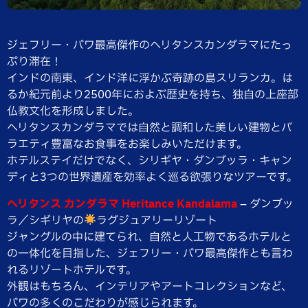
ジェフリー・バワ最高傑作のヘリタンスカンダラマにたっ
ぷり滞在！
インドの南東、インド洋に浮かぶ奇跡の島スリランカ。は
るか紀元前より2500年におよぶ歴史を持ち、独自の上座部
仏教文化を形成しました。
ヘリタンスカンダラマでは自然と調和した美しい建物とバ
ラエティ豊富なお食事をお楽しみいただけます。
ホテルステイだけでなく、シリギヤ・ダンブッラ・キャン
ディと3つの世界遺産を効率よく巡る欲張りなツアーです。
ヘリタンス カンダラマ Heritance Kandalama
– ダンブッ
ラ／シギリヤの
ラグジュアリーリゾート
ジャングルの中に建てられ、自然と人工物であるホテルと
の一体化を目指した、ジェフリー・バワ最高傑作とも言わ
れるリゾートホテルです。
外観はもちろん、インテリアやアートコレクションなど、
バワの多くのこだわりが感じられます。