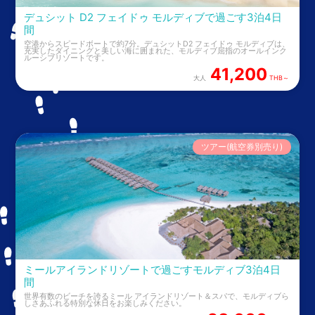
デュシット D2 フェイドゥ モルディブで過ごす3泊4日
間
空港からスピードボートで約7分。デュシットD2 フェイドゥ モルディブは、
充実したダイニングと美しい海に囲まれた、モルディブ屈指のオールインク
ルーシブリゾートです。
41,200
大人
THB～
ツアー(航空券別売り)
ミールアイランドリゾートで過ごすモルディブ3泊4日
間
世界有数のビーチを誇るミール アイランドリゾート＆スパで、モルディブら
しさあふれる特別な休日をお楽しみください。