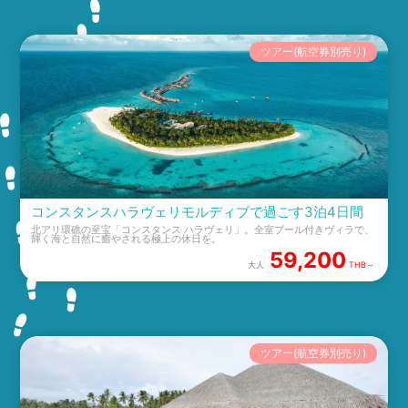
ツアー(航空券別売り)
コンスタンスハラヴェリモルディブで過ごす3泊4日間
北アリ環礁の至宝「コンスタンス ハラヴェリ」。全室プール付きヴィラで、
輝く海と自然に癒やされる極上の休日を。
59,200
大人
THB～
ツアー(航空券別売り)