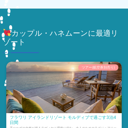
カップル・ハネムーンに最適リ
ゾート
ツアー(航空券別売り)
フラワリ アイランドリゾート モルディブで過ごす3泊4
日間