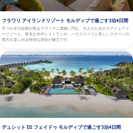
フラワリ アイランドリゾート モルディブで過ごす3泊4日間
手つかずの自然が残るラヴィヤニ環礁に佇む、大人のためのラグジュアリ
ーリゾート。有名な水中レストランや、ハウスリーフと美しいラグーンの
両方を楽しめる特別な滞在が魅力です。
デュシット D2 フェイドゥ モルディブで過ごす3泊4日間