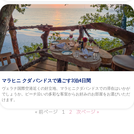
マラヒニ クダ バンドスで過ごす3泊4日間
ヴェラナ国際空港近くの好立地、マラヒニクダバンドスでの滞在はいかが
でしょうか。ビーチ沿いの多彩な客室からお好みのお部屋をお選びいただ
けます。
« 前ページ
1
2
次ページ »