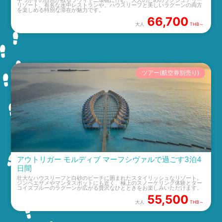
手つかずの自然が残るラヴィヤニ環礁に佇む、大人のためのラグジュアリー
リゾート。有名な水中レストランや、ハウスリーフと美しいラグーンの両方
を楽しめる特別な滞在が魅力です。
66,700
大人
THB～
ツアー(航空券別売り)
アウトリガー モルディブ マーフシヴァルで過ごす3泊4
日間
壮大なハウスリーフと白砂のビーチに囲まれたスタイリッシュなリゾート。
ジンベエザメやマンタスポットにも近く、極上のスノーケリング体験とター
コイズブルーのラグーンが広がる贅沢なひとときをお楽しみいただけます。
55,500
大人
THB～