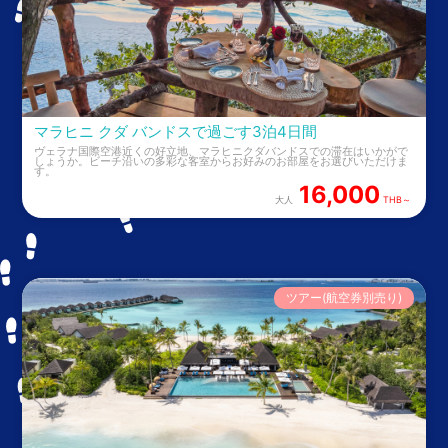
マラヒニ クダ バンドスで過ごす3泊4日間
ヴェラナ国際空港近くの好立地、マラヒニクダバンドスでの滞在はいかがで
しょうか。ビーチ沿いの多彩な客室からお好みのお部屋をお選びいただけま
す。
16,000
大人
THB～
ツアー(航空券別売り)