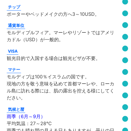
チップ
ポーターやベッドメイクの方へ3～10USD。
通貨単位
モルディブルフィア。マーレやリゾートではアメリ
カドル（USD）が一般的。
VISA
観光目的で入国する場合は観光ビザが不要。
マナー
モルディブは100％イスラムの国です。
現地の方を敬う意味を込めて首都マーレや、ローカ
ル島に訪れる際には、肌の露出を控える様にしてく
ださい。
気候と暦
雨季（6月～9月）
平均気温：27～28℃
雨季でも晴れ間の見える日もありますが、曇りの日