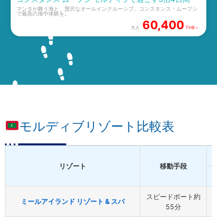
マンタが舞う海と、贅沢なオールインクルーシブ。コンスタンス・ムーフシ
で最高の海中体験を。
60,400
大人
THB～
モルディブリゾート比較表
リゾート
移動手段
B
スピードボート約
ミールアイランド リゾート & スパ
55分