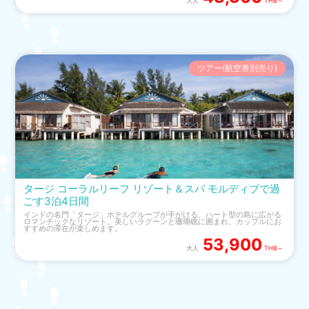
大人
THB～
ツアー(航空券別売り)
タージ コーラルリーフ リゾート＆スパ モルディブで過
ごす3泊4日間
インドの名門「タージ」ホテルグループが手がける、ハート型の島に広がる
ロマンチックなリゾート。美しいラグーンと珊瑚礁に囲まれ、カップルにお
すすめの滞在が楽しめます。
53,900
大人
THB～