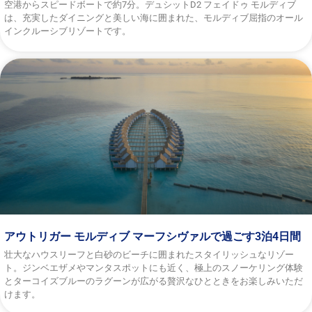
空港からスピードボートで約7分。デュシットD2 フェイドゥ モルディブ
は、充実したダイニングと美しい海に囲まれた、モルディブ屈指のオール
インクルーシブリゾートです。
アウトリガー モルディブ マーフシヴァルで過ごす3泊4日間
壮大なハウスリーフと白砂のビーチに囲まれたスタイリッシュなリゾー
ト。ジンベエザメやマンタスポットにも近く、極上のスノーケリング体験
とターコイズブルーのラグーンが広がる贅沢なひとときをお楽しみいただ
けます。