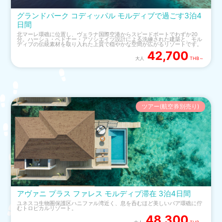
グランドパーク コディッパル モルディブで過ごす3泊4
日間
北マーレ環礁に位置し、ヴェラナ国際空港からスピードボートでわずか20
分。ハーシュ・ベドナー・アソシエイツ設計による洗練された建築と、モル
ディブの伝統素材を取り入れた上質で穏やかな空間が広がるリゾートです。
42,700
大人
THB～
ツアー(航空券別売り)
アヴァニ プラス ファレス モルディブ滞在 3泊4日間
ユネスコ生物圏保護区ハニファル湾近く、息を呑むほど美しいバア環礁に佇
むトロピカルリゾート。
48,300