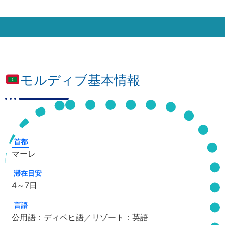
モルディブ基本情報
首都
マーレ
滞在目安
4～7日
言語
公用語：ディベヒ語／リゾート：英語