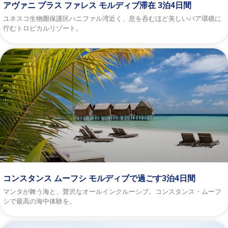
アヴァニ プラス ファレス モルディブ滞在 3泊4日間
ユネスコ生物圏保護区ハニファル湾近く、息を呑むほど美しいバア環礁に
佇むトロピカルリゾート。
コンスタンス ムーフシ モルディブで過ごす3泊4日間
マンタが舞う海と、贅沢なオールインクルーシブ。コンスタンス・ムーフ
シで最高の海中体験を。