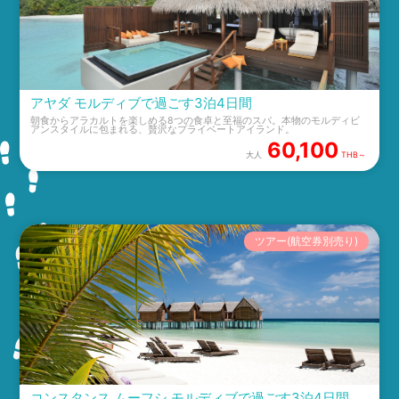
アヤダ モルディブで過ごす3泊4日間
朝食からアラカルトを楽しめる8つの食卓と至福のスパ。本物のモルディビ
アンスタイルに包まれる、贅沢なプライベートアイランド。
60,100
大人
THB～
ツアー(航空券別売り)
コンスタンス ムーフシ モルディブで過ごす3泊4日間