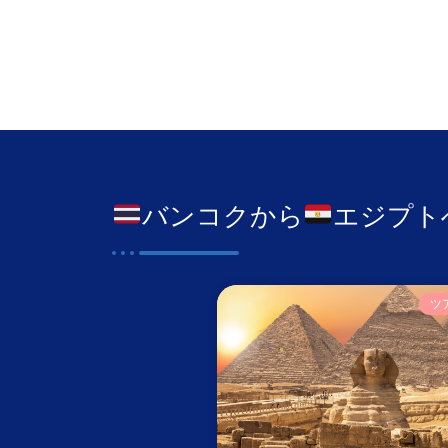
バンコクから
エジプト
ツ