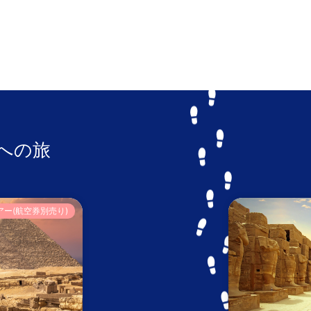
への旅
アー(航空券別売り)