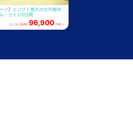
ージ】エジプト悠久の古代都市
ル・カイロ5日間
96,900
大人1名
3泊5日
THB ～