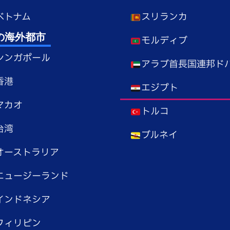
ベトナム
スリランカ
の海外都市
モルディブ
シンガポール
アラブ首長国連邦ド
香港
エジプト
マカオ
トルコ
台湾
ブルネイ
オーストラリア
ニュージーランド
インドネシア
フィリピン