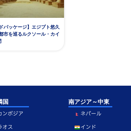
ドパッケージ】エジプト悠久
都市を巡るルクソール・カイ
間
隣国
南アジア～中東
カンボジア
ネパール
ラオス
インド