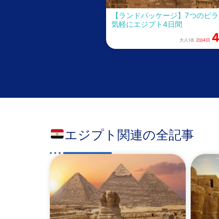
【ランドパッケージ】7つのピ
気軽にエジプト4日間
4
大人1名
2泊4日
エジプト関連の全記事