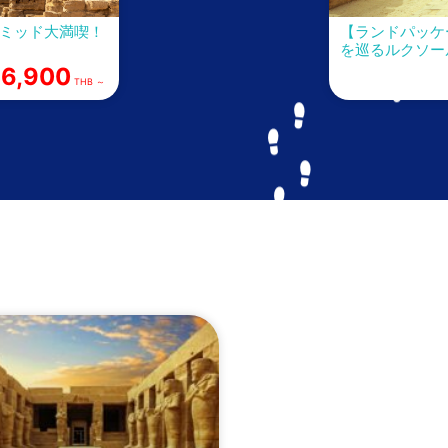
ラミッド大満喫！
【ランドパッケ
を巡るルクソー
6,900
THB ～