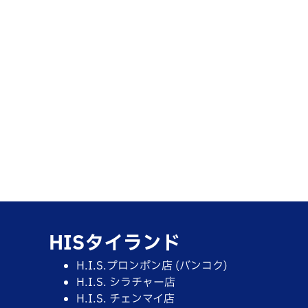
HISタイランド
H.I.S.プロンポン店 (バンコク)
H.I.S. シラチャー店
H.I.S. チェンマイ店