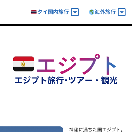
タイ国内旅行
海外旅行
エジプト
t
エジプト旅行･ツアー・観光
神秘に満ちた国エジプト。