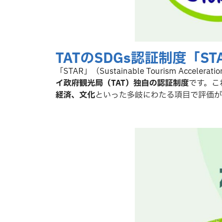
TATのSDGs認証制度「S
「STAR」（Sustainable Tourism Accelerati
イ政府観光局（TAT）独自の認証制度
です。こ
経済、文化
といった多岐にわたる項目で評価が