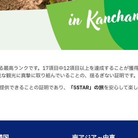
おける最高ランクです。17項目中12項目以上を達成することが獲
能な観光に真摯に取り組んでいることの、揺るぎない証明です
提供できることの証明であり、
「5STAR」の旅
を安心して楽し
隣国
南アジア～中東