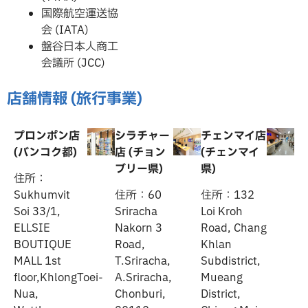
国際航空運送協
会 (IATA)
盤谷日本人商工
会議所 (JCC)
店舗情報 (旅行事業)
プロンポン店
シラチャー
チェンマイ店
(バンコク都)
店 (チョン
(チェンマイ
ブリー県)
県)
住所：
Sukhumvit
住所：60
住所：132
Soi 33/1,
Sriracha
Loi Kroh
ELLSIE
Nakorn 3
Road, Chang
BOUTIQUE
Road,
Khlan
MALL 1st
T.Sriracha,
Subdistrict,
floor,KhlongToei-
A.Sriracha,
Mueang
Nua,
Chonburi,
District,