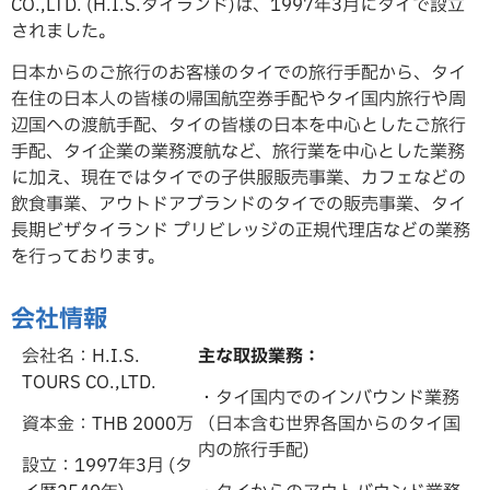
CO.,LTD. (H.I.S.タイランド)は、1997年3月にタイで設立
されました。
日本からのご旅行のお客様のタイでの旅行手配から、タイ
在住の日本人の皆様の帰国航空券手配やタイ国内旅行や周
辺国への渡航手配、タイの皆様の日本を中心としたご旅行
手配、タイ企業の業務渡航など、旅行業を中心とした業務
に加え、現在ではタイでの子供服販売事業、カフェなどの
飲食事業、アウトドアブランドのタイでの販売事業、タイ
長期ビザタイランド プリビレッジの正規代理店などの業務
を行っております。
会社情報
会社名：H.I.S.
主な取扱業務：
TOURS CO.,LTD.
・タイ国内でのインバウンド業務
資本金：THB 2000万
（日本含む世界各国からのタイ国
内の旅行手配)
設立：1997年3月 (タ