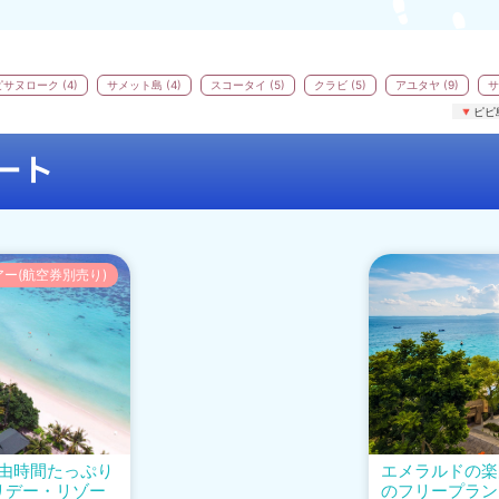
ピサヌローク (4)
サメット島 (4)
スコータイ (5)
クラビ (5)
アユタヤ (9)
サ
ピピ
ート
アー(航空券別売り)
由時間たっぷり
エメラルドの楽
リデー・リゾー
のフリープラン