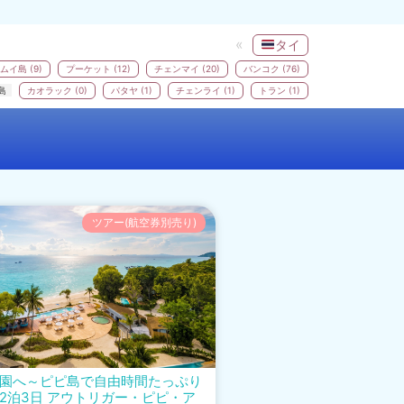
タイ
ムイ島 (9)
プーケット (12)
チェンマイ (20)
バンコク (76)
島
カオラック (0)
パタヤ (1)
チェンライ (1)
トラン (1)
ツアー(航空券別売り)
園へ～ピピ島で自由時間たっぷり
2泊3日 アウトリガー・ピピ・ア