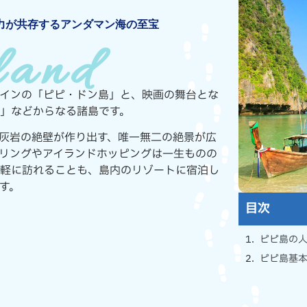
力が共存するアンダマン海の至宝
land
インの「ピピ・ドン島」と、映画の舞台とな
」などからなる諸島です。
灰岩の絶壁が作り出す、唯一無二の絶景が広
リングやアイランドホッピングは一生ものの
軽に訪れることも、島内のリゾートに宿泊し
す。
目次
ピピ島の人
ピピ島基