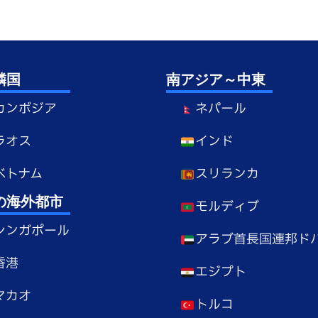
隣国
南アジア～中東
カンボジア
ネパール
ラオス
インド
ベトナム
スリランカ
の海外都市
モルディブ
シンガポール
アラブ首長国連邦ド
香港
エジプト
マカオ
トルコ