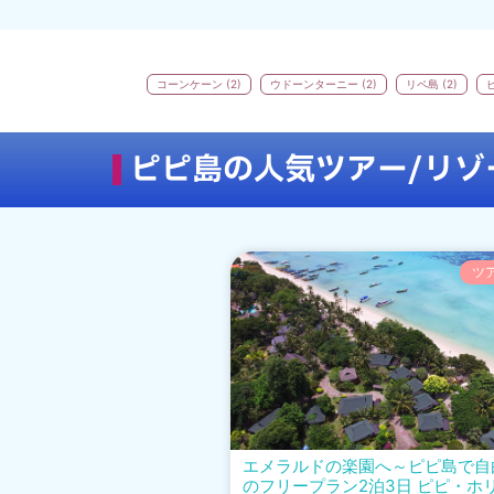
コーンケーン (2)
ウドーンターニー (2)
リペ島 (2)
ピピ島の人気ツアー/リゾ
ツ
エメラルドの楽園へ～ピピ島で自
のフリープラン2泊3日 ピピ・ホ