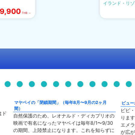
イランド・リゾ
9,900
THB ～
マヤベイの「閉鎖期間」（毎年8月〜9月の2ヶ月
ビューポ
間）
ピピ・
はド
自然保護のため、レオナルド・ディカプリオの
ります
映画で有名になったマヤベイは毎年8/1〜9/30
エメラ
の期間、上陸禁止になります。これを知らずに
が広が