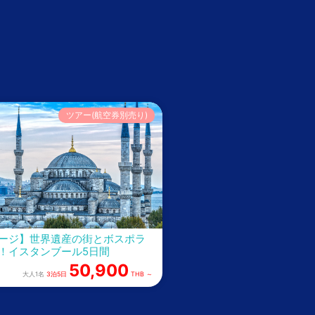
ツアー(航空券別売り)
ージ】世界遺産の街とボスポラ
！イスタンブール5日間
50,900
大人1名
3泊5日
THB ～