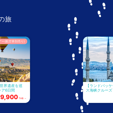
の旅
アー(航空券別売り)
大世界遺産を巡
【ランドパッケ
キア6日間
ス海峡クルーズ
9,900
THB ～