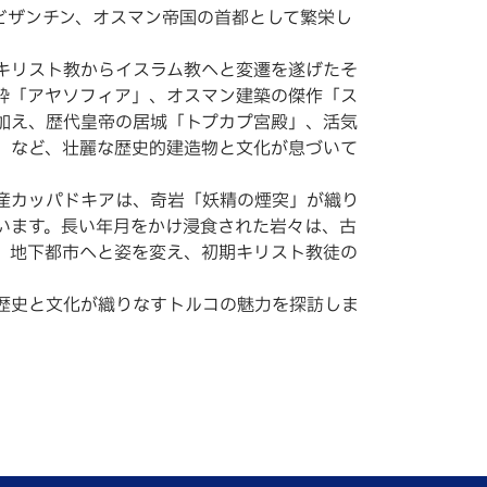
ビザンチン、オスマン帝国の首都として繁栄し
キリスト教からイスラム教へと変遷を遂げたそ
粋「アヤソフィア」、オスマン建築の傑作「ス
加え、歴代皇帝の居城「トプカプ宮殿」、活気
」など、壮麗な歴史的建造物と文化が息づいて
産カッパドキアは、奇岩「妖精の煙突」が織り
います。長い年月をかけ浸食された岩々は、古
、地下都市へと姿を変え、初期キリスト教徒の
歴史と文化が織りなすトルコの魅力を探訪しま