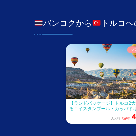
バンコクから
トルコへ
ツ
【ランドパッケージ】トルコ2
る！イスタンブール・カッパド
4
大人1名
3泊6日