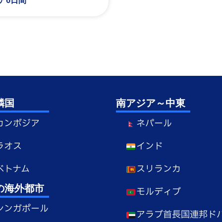
ア6日間
隣国
南アジア～中東
カンボジア
ネパール
ラオス
インド
ベトナム
スリランカ
の海外都市
モルディブ
シンガポール
アラブ首長国連邦ド