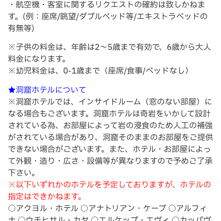
・航空機・客室に関するリクエストの確約は致しかねま
す。(例：座席/眺望/ダブルベッド等/エキストラベッドの
有無等)
※子供の料金は、年齢は2～5歳まで有効で、6歳から大人
料金になります。
※幼児料金は、0-1歳まで（座席/食事/ベッドなし）
★洞窟ホテルについて
※洞窟ホテルでは、インサイドルーム（窓のない部屋）に
なる場合もございます。洞窟ホテルは奇岩をいかして設計
されている為、お部屋によって岩の浸食のため人工の補強
がされている場合があり、洞窟そのままのお部屋をご提供
できない場合がございます。また、ホテル・お部屋によっ
て外観・造り・広さ・設備等が異なりますので予めご了承
下さい。
※以下いずれかのホテルを予定しておりますが、ホテルの
指定はできかねます。
○アクヨル・ホテル ○アナトリアン・ケーブ ○アルフィ
ナ ○ウチヒサル・カヤ ○エルケップ・エヴィ ○カッパヴ