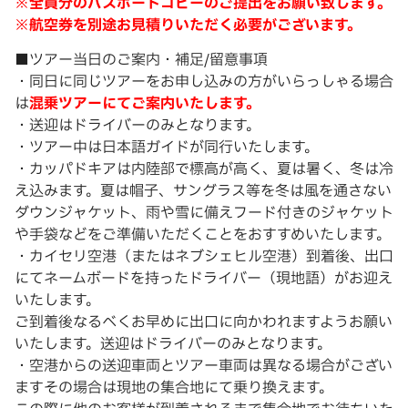
※全員分のパスポートコピーのご提出をお願い致します。
※航空券を別途お見積りいただく必要がございます。
■ツアー当日のご案内・補足/留意事項
・同日に同じツアーをお申し込みの方がいらっしゃる場合
は
混乗ツアーにてご案内いたします。
・送迎はドライバーのみとなります。
・ツアー中は日本語ガイドが同行いたします。
・カッパドキアは内陸部で標高が高く、夏は暑く、冬は冷
え込みます。夏は帽子、サングラス等を冬は風を通さない
ダウンジャケット、雨や雪に備えフード付きのジャケット
や手袋などをご準備いただくことをおすすめいたします。
・カイセリ空港（またはネブシェヒル空港）到着後、出口
にてネームボードを持ったドライバー（現地語）がお迎え
いたします。
ご到着後なるべくお早めに出口に向かわれますようお願い
いたします。送迎はドライバーのみとなります。
・空港からの送迎車両とツアー車両は異なる場合がござい
ますその場合は現地の集合地にて乗り換えます。