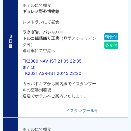
ホテルにて朝食
ギョレメ野外博物館
レストランにて昼食
ラクダ岩、パシャバー
3
朝食付
トルコ絨毯織り工房
（見学とショッピン
日
グ可）
昼食付
目
送迎車にて空港へ
TK2009 NAV-IST 21:05 22:35
または
TK2021 ASR-IST 20:45 22:20
カッパドキアから国内線でイスタンブー
ルの空港到着後、
送迎でホテルへご案内いたします。
イスタンブール泊
ホテルにて朝食