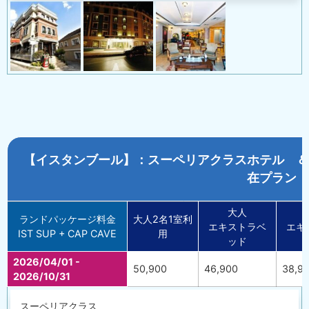
【イスタンブール】：スーペリアクラスホテル ＆
在プラン
大人
ランドパッケージ料金
大人2名1室利
エキストラベ
エキ
IST SUP + CAP CAVE
用
ッド
2026/04/01 -
50,900
46,900
38,9
2026/10/31
スーペリアクラス