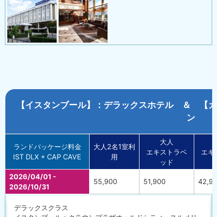
【イスタンブール】：デラックスホテル ＆ 【カ
ン
大人
ランドパッケージ料金
大人2名1室利
エキストラベ
エキ
IST DLX + CAP CAVE
用
ッド
2026/04/01 -
55,900
51,900
42,9
2026/10/31
デラックスクラス