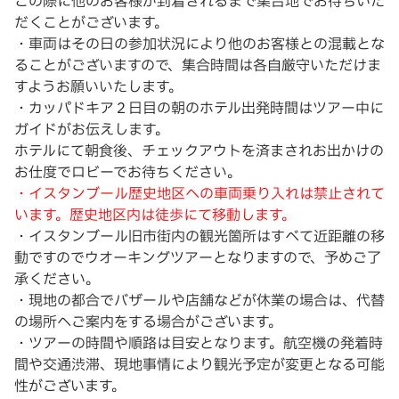
この際に他のお客様が到着されるまで集合地でお待ちいた
だくことがございます。
・車両はその日の参加状況により他のお客様との混載とな
ることがございますので、集合時間は各自厳守いただけま
すようお願いいたします。
・カッパドキア２日目の朝のホテル出発時間はツアー中に
ガイドがお伝えします。
ホテルにて朝食後、チェックアウトを済まされお出かけの
お仕度でロビーでお待ちください。
・イスタンブール歴史地区への車両乗り入れは禁止されて
います。歴史地区内は徒歩にて移動します。
・イスタンブール旧市街内の観光箇所はすべて近距離の移
動ですのでウオーキングツアーとなりますので、予めご了
承ください。
・現地の都合でバザールや店舗などが休業の場合は、代替
の場所へご案内をする場合がございます。
・ツアーの時間や順路は目安となります。航空機の発着時
間や交通渋滞、現地事情により観光予定が変更となる可能
性がございます。