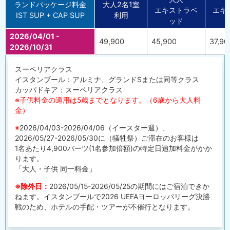
ランドパッケージ料金
大人2名1室
エキストラベ
エキ
IST SUP + CAP SUP
利用
ッド
2026/04/01 -
49,900
45,900
37,90
2026/10/31
スーペリアクラス
イスタンブール：アルミナ、グランドSまたは同等クラス
カッパドキア：スーペリアクラス
※子供料金の適用は5歳までとなります。（6歳から大人料
金）
※
2026/04/03-2026/04/06（イースター週）、
2026/05/27-2026/05/30に（犠牲祭）ご滞在のお客様は
1名あたり4,900バーツ(1名参加倍額)の特定日追加料金がかか
ります。
「大人・子供 同一料金」
※除外日：
2026/05/15-2026/05/25の期間にはご宿泊できか
ねます。イスタンブールで2026 UEFAヨーロッパリーグ決勝
戦のため、ホテルの手配・ツアーが不催行となります。