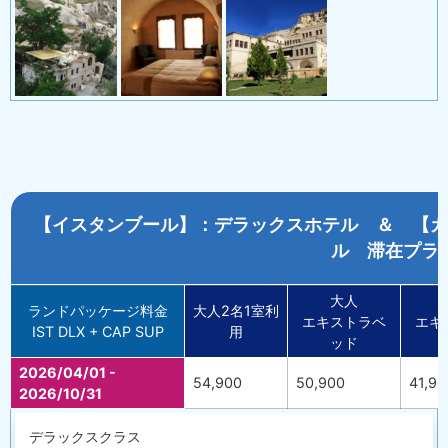
【イスタンブール】：デラックスホテル ＆ 【カ
ル 滞在プラ
大人
ランドパッケージ料金
大人2名1室利
エキストラベ
エキ
IST DLX + CAP SUP
用
ッド
2026/04/01 -
54,900
50,900
41,90
2026/10/31
デラックスクラス