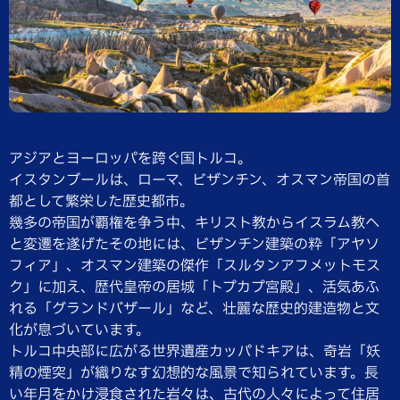
アジアとヨーロッパを跨ぐ国トルコ。
イスタンブールは、ローマ、ビザンチン、
オスマン帝国の首
都として繁栄した歴史都市。
幾多の帝国が覇権を争う中、
キリスト教からイスラム教へ
と変遷を遂げたその地には、
ビザンチン建築の粋「アヤソ
フィア」、オスマン建築の傑作「
スルタンアフメットモス
ク」に加え、歴代皇帝の居城「
トプカプ宮殿」、活気あふ
れる「グランドバザール」など、
壮麗な歴史的建造物と文
化が息づいています。
トルコ中央部に広がる世界遺産カッパドキアは、奇岩「
妖
精の煙突」が織りなす幻想的な風景で知られています。
長
い年月をかけ浸食された岩々は、
古代の人々によって住居