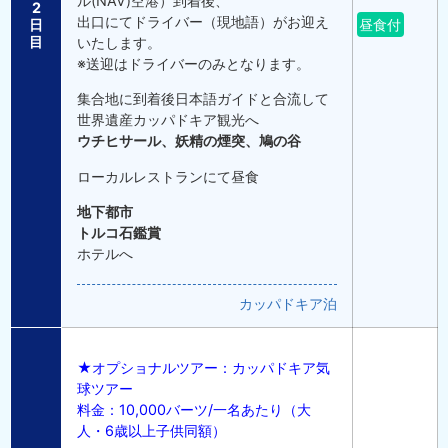
ル(NAV)空港）到着後、
2
出口にてドライバー（現地語）がお迎え
日
昼食付
目
いたします。
※送迎はドライバーのみとなります。
集合地に到着後日本語ガイドと合流して
世界遺産カッパドキア観光へ
ウチヒサール、妖精の煙突、鳩の谷
ローカルレストランにて昼食
地下都市
トルコ石鑑賞
ホテルへ
カッパドキア泊
★オプショナルツアー：カッパドキア気
球ツアー
料金：10,000バーツ/一名あたり（大
人・6歳以上子供同額）