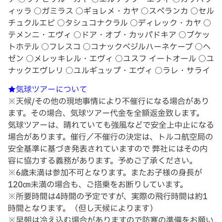
ィッラ ○ガミラス ○ギョレメ・カヤ ○スペランカ ○セル
チュクルエビ ○タシュコナクラル ○ディレック・カヤ ○
テメンニ・エヴィ ○ドア・オブ・カッパドキア ○ブケッ
トホテル ○フレスコ ○コナックベジルハーネケーブ ○ヘ
ゼン ○メレッキレル・エヴィ ○ユスフ イートオール ○ユ
ナックエヴレリ ○ユルギュップ・エヴィ ○ラレ・サライ
★気球ツアーについて
※天候/その他の現地事情により不催行になる場合があり
ます。その場合、気球ツアー代金を全額返金致します。
気球ツアーは、晴れていても強風などで安全上中止になる
場合があります。催行／不催行の決定は、トルコ航空局の
安全基準に基づき発表されていますので 弊社にはその内
容に協力する義務があります。予めご了承ください。
※6歳未満は参加不可となります。またお子様の身長が
120㎝未満の場合も、ご搭乗をお断りしています。
※所要時間は4時間の予定ですが、実際の飛行時間は約1
時間となります。（但し天候によります）
※早朝は冷え込む場合がありますので防寒の準備をお願い