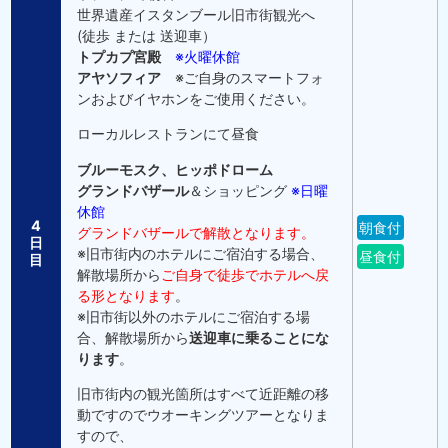
世界遺産イスタンブール旧市街観光へ
(徒歩 または 送迎車）
トプカプ宮殿
※火曜休館
アヤソフィア
※ご自身のスマートフォ
ンおよびイヤホンをご使用ください。
ローカルレストランにて昼食
ブルーモスク、ヒッポドローム
グランドバザール
＆ショッピング
※日曜
休館
4
朝食付
グランドバザールで解散となります。
日
※旧市街内のホテルにご宿泊する場合、
昼食付
目
解散場所から
ご自身で徒歩でホテルへ戻
る形となります
。
※旧市街以外のホテルにご宿泊する場
合、解散場所から
送迎車に乗ることにな
ります
。
旧市街内の観光箇所はすべて近距離の移
動ですのでウオーキングツアーとなりま
すので、