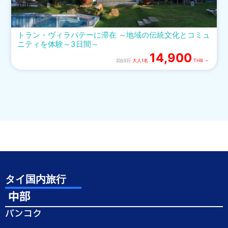
トラン・ヴィラパテーに滞在 ～地域の伝統文化とコミュ
ニティを体験～3日間～
14,900
2泊3日
大人1名
THB ～
タイ国内旅行
中部
バンコク