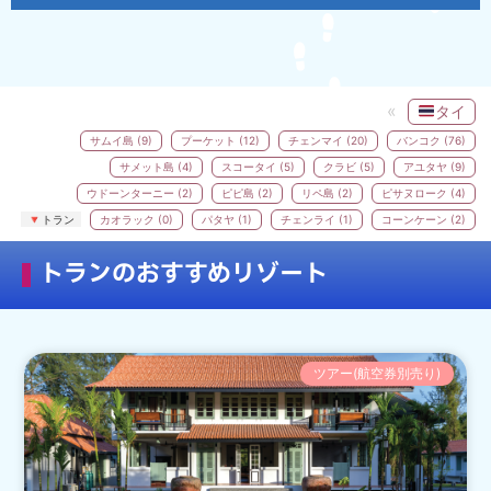
タイ
サムイ島 (9)
プーケット (12)
チェンマイ (20)
バンコク (76)
サメット島 (4)
スコータイ (5)
クラビ (5)
アユタヤ (9)
ウドーンターニー (2)
ピピ島 (2)
リペ島 (2)
ピサヌローク (4)
トラン
カオラック (0)
パタヤ (1)
チェンライ (1)
コーンケーン (2)
トランのおすすめリゾート
ツアー(航空券別売り)