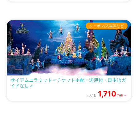
クーポン/入場券など
サイアムニラミット＜チケット手配・送迎付・日本語ガ
イドなし＞
1,710
大人1名
THB ～