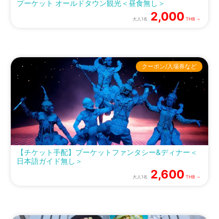
プーケット オールドタウン観光＜昼食無し＞
2,000
大人1名
THB ～
クーポン/入場券など
【チケット手配】プーケットファンタシー&ディナー＜
日本語ガイド無し＞
2,600
大人1名
THB ～