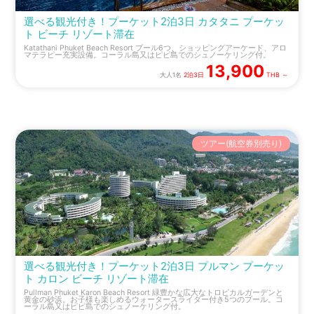
選べる観光付き！プーケット2泊3日 カタタニ プーケッ
ト ビーチ リゾート滞在
Katathani Phuket Beach Resort プール6つ、ショッピングアーケード、アロ
マテラピー充実設備。コーラル島又はピピ島でのシュノーケリング付。
13,900
大人1名
2泊3日
THB ～
ツアー(航空券別売り)
選べる観光付き！プーケット2泊3日 プルマン プーケッ
ト カロン ビーチ リゾート滞在
Pullman Phuket Karon Beach Resort 緑豊かな広大なトロピカルガーデンと
黄金の砂浜。お子様も楽しめるウォータースライダー付き5つのプール。コ
ーラル島又はピピ島でのシュノーケリング付。