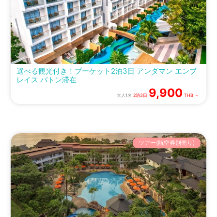
選べる観光付き！プーケット2泊3日 アンダマン エンブ
レイス パトン滞在
9,900
大人1名
2泊3日
THB ～
ツアー(航空券別売り)