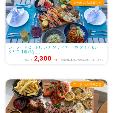
クーポン/入場券など
シーフードセット(ランチ or ディナー) ＠ ダイアモンド
クリフ【送迎なし】
2,300
大人1名
THB ～
※2名様以上のご予約のみ承っております。
クーポン/入場券など