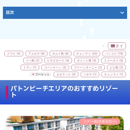
目次
タイ
クラビ (5)
アユタヤ (9)
サムイ島 (9)
チェンマイ (20)
バンコク (76)
リペ島 (2)
ピサヌローク (4)
サメット島 (4)
スコータイ (5)
トラン (1)
コーンケーン (2)
ウドーンターニー (2)
ピピ島 (2)
プーケット
カオラック (0)
パタヤ (1)
チェンライ (1)
パトンビーチエリアのおすすめリゾー
ト
ツアー(航空券別売り)