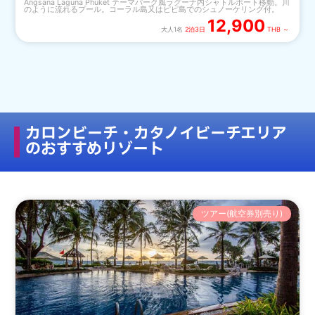
Angsana Laguna Phuket テーマパーク風ラグーナ内シャトルボート移動。川
のように流れるプール。コーラル島又はピピ島でのシュノーケリング付。
12,900
大人1名
2泊3日
THB ～
カロンビーチ・カタノイビーチエリア
のおすすめリゾート
ツアー(航空券別売り)