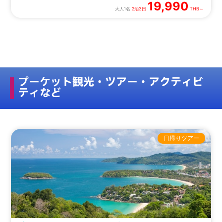
19,990
大人1名
2泊3日
THB～
プーケット観光・ツアー・アクティビ
ティなど
日帰りツアー