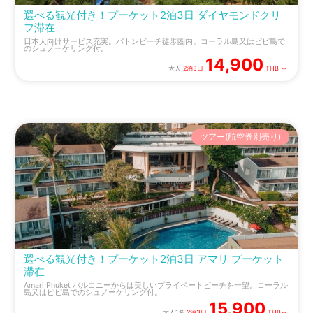
選べる観光付き！プーケット2泊3日 ダイヤモンドクリ
フ滞在
日本人向けサービス充実。パトンビーチ徒歩圏内。コーラル島又はピピ島で
のシュノーケリング付。
14,900
大人
2泊3日
THB ～
ツアー(航空券別売り)
選べる観光付き！プーケット2泊3日 アマリ プーケット
滞在
Amari Phuket バルコニーからは美しいプライベートビーチを一望。コーラル
島又はピピ島でのシュノーケリング付。
15,900
大人1名
2泊3日
THB～