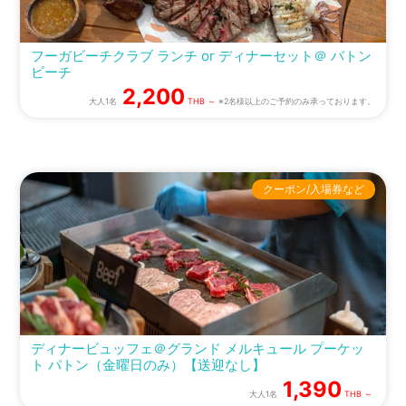
フーガビーチクラブ ランチ or ディナーセット＠ パトン
ビーチ
2,200
大人1名
THB ～
※2名様以上のご予約のみ承っております。
クーポン/入場券など
ディナービュッフェ＠グランド メルキュール プーケッ
ト パトン（金曜日のみ）【送迎なし】
1,390
大人1名
THB ～