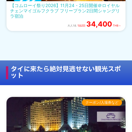
【コムローイ祭り2026】11月24・25日開催＠ロイヤル
チェンマイゴルフクラブ フリープラン2日間シャングリ
ラ宿泊
34,400
大人1名
1泊2日
THB～
タイに来たら絶対見逃せない観光スポ
ット
クーポン/入場券など