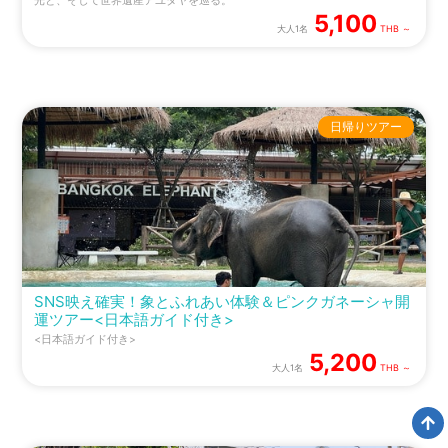
光と、そして世界遺産アユタヤを巡る。
5,100
大人1名
THB ～
日帰りツアー
SNS映え確実！象とふれあい体験＆ピンクガネーシャ開
運ツアー<日本語ガイド付き>
<日本語ガイド付き>
5,200
大人1名
THB ～