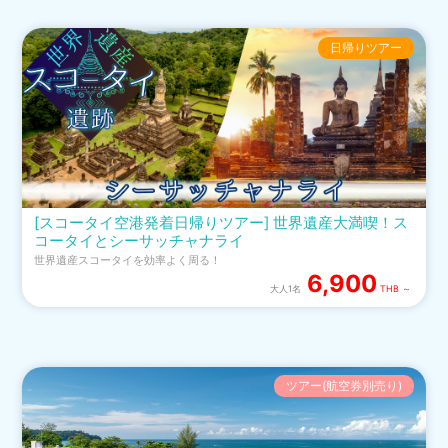
日帰りツアー
[スコータイ空港発着日帰りツアー] 世界遺産大満喫！ス
コータイとシーサッチャナライ
世界遺産スコータイを効率よく周る！
6,900
大人1名
THB ～
ツアー(航空券別売り)