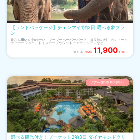
【ランドパッケージ】チェンマイ1泊2日 選べる象プラ
ン
象さん
との触れ合い。プープーペーパーパーク、首長族の村、カントーク
ディナーショー、ドイステープやワットチェディルアンなど。
11,900
大人1名
1泊2日
THB ～
ツアー(航空券別売り)
選べる観光付き！プーケット2泊3日 ダイヤモンドクリ