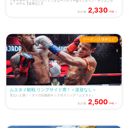
～オーサーズ・ラウンジ～アフタヌーンティー@マンダリン・オリエンタ
ル・ホテル【送迎なし】
2,330
大人1名
THB ～
クーポン/入場券など
ムエタイ観戦 リングサイド席！＜送迎なし＞
見ないと損！！タイの伝統的キックボクシング『ムエタイ』
2,500
大人1名
THB ～