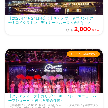
【2026年11月24日限定！】チャオプラヤプリンセス
号！ロイクラトン・ディナークルーズ＜送迎なし＞
2,000
大人1名
THB ～
クーポン/入場券など
【アジアティーク】カリプソ・キャバレー ★ニューハ
ーフショー★ ＜選べる開始時間＞
公演時間19.15と21.00 (1日2回)。場所はショッピングやグルメも満喫できる
『アジアティーク』ウォーターフロント。