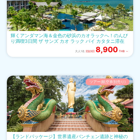
輝くアンダマン海＆金色の砂浜のカオラックへ！のんび
り満喫3日間 ザ サンズ カオ ラック バイ カタタニ滞在
8,900
大人1名
2泊3日
THB ～
ツアー(航空券別売り)
【ランドパッケージ】世界遺産バンチェン遺跡と神秘の