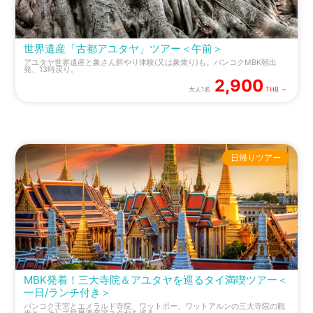
世界遺産「古都アユタヤ」ツアー＜午前＞
アユタヤ世界遺産と象さん餌やり体験(又は象乗り)も。バンコクMBK朝出
発、13時戻り。
2,900
大人1名
THB ～
日帰りツアー
MBK発着！三大寺院＆アユタヤを巡るタイ満喫ツアー＜
一日/ランチ付き＞
バンコク王宮とエメラルド寺院、ワットポー、ワットアルンの三大寺院の観