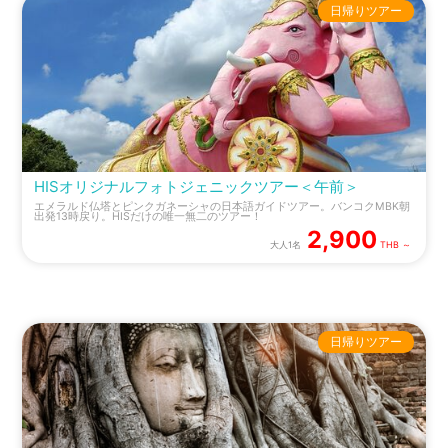
日帰りツアー
HISオリジナルフォトジェニックツアー＜午前＞
エメラルド仏塔とピンクガネーシャの日本語ガイドツアー。バンコクMBK朝
出発13時戻り。HISだけの唯一無二のツアー！
2,900
大人1名
THB ～
日帰りツアー