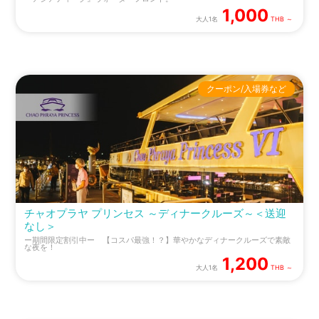
1,000
大人1名
THB ～
クーポン/入場券など
チャオプラヤ プリンセス ～ディナークルーズ～＜送迎
なし＞
ー期間限定割引中ー 【コスパ最強！？】華やかなディナークルーズで素敵
な夜を！
1,200
大人1名
THB ～