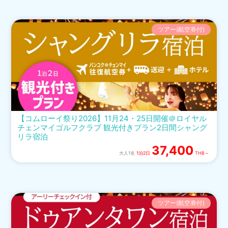
ツアー(航空券付)
【コムローイ祭り2026】11月24・25日開催＠ロイヤル
チェンマイゴルフクラブ 観光付きプラン2日間シャング
リラ宿泊
37,400
大人1名
1泊2日
THB～
ツアー(航空券付)