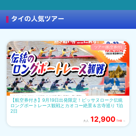
タイの人気ツアー
ツアー(航空券付)
【航空券付き】9月19日出発限定！ピッサヌローク伝統
ロングボートレース観戦とカオコー絶景＆古寺巡り 1泊
2日
12,900
大人
THB
～