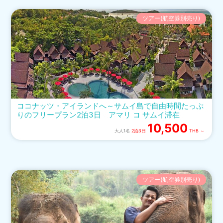
ツアー(航空券別売り)
ココナッツ・アイランドへ～サムイ島で自由時間たっぷ
りのフリープラン2泊3日 アマリ コ サムイ滞在
10,500
大人1名
2泊3日
THB ～
ツアー(航空券別売り)