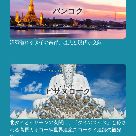
バンコク
活気溢れるタイの首都、歴史と現代が交錯
ピサヌローク
北タイとイサーンの玄関口。「タイのスイス」と称さ
れる高原カオコーや世界遺産スコータイ遺跡の観光