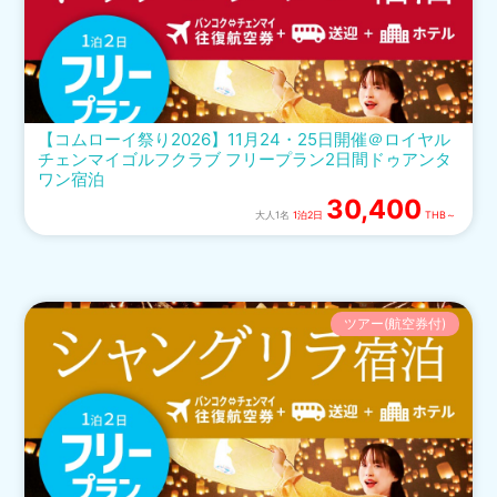
【コムローイ祭り2026】11月24・25日開催＠ロイヤル
チェンマイゴルフクラブ フリープラン2日間ドゥアンタ
ワン宿泊
30,400
大人1名
1泊2日
THB～
ツアー(航空券付)