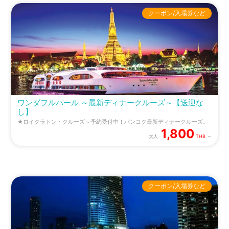
クーポン/入場券など
ワンダフルパール ～最新ディナークルーズ～【送迎な
し】
★ロイクラトン・クルーズ～予約受付中！バンコク最新ディナークルーズ。
1,800
大人
THB
～
クーポン/入場券など