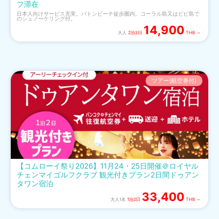
フ滞在
日本人向けサービス充実。パトンビーチ徒歩圏内。コーラル島又はピピ島で
のシュノーケリング付。
14,900
大人
2泊3日
THB ～
ツアー(航空券付)
【コムローイ祭り2026】11月24・25日開催＠ロイヤル
チェンマイゴルフクラブ 観光付きプラン2日間ドゥアン
タワン宿泊
33,400
大人1名
1泊2日
THB ～