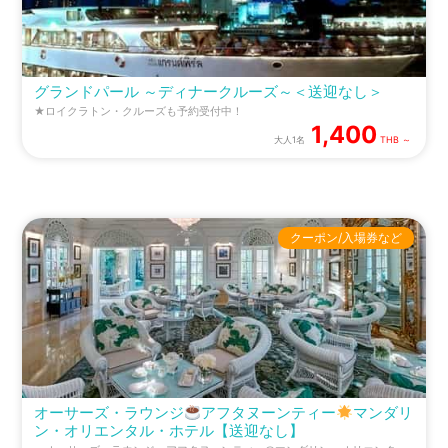
グランドパール ～ディナークルーズ～＜送迎なし＞
★ロイクラトン・クルーズも予約受付中！
1,400
大人1名
THB ～
クーポン/入場券など
オーサーズ・ラウンジ
アフタヌーンティー
マンダリ
ン・オリエンタル・ホテル【送迎なし】