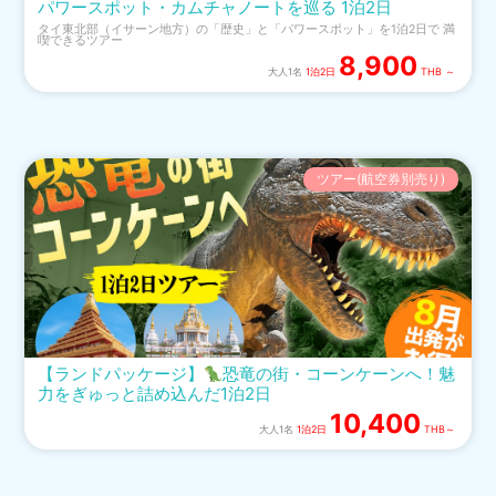
パワースポット・カムチャノートを巡る 1泊2日
​タイ東北部（イサーン地方）の「歴史」と「パワースポット」を1泊2日で 満
喫できるツアー
8,900
大人1名
1泊2日
THB ～
ツアー(航空券別売り)
【ランドパッケージ】
恐竜の街・コーンケーンへ！魅
力をぎゅっと詰め込んだ1泊2日
10,400
大人1名
1泊2日
THB～