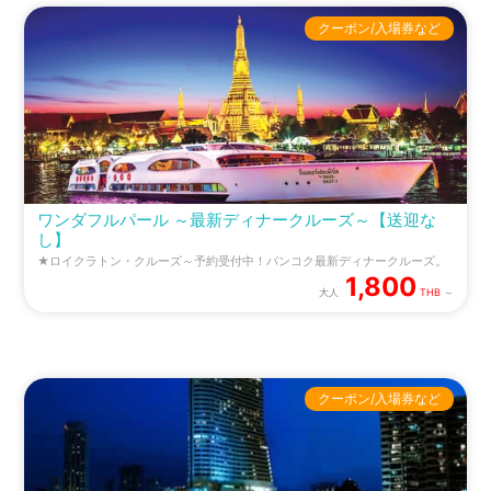
クーポン/入場券など
ワンダフルパール ～最新ディナークルーズ～【送迎な
し】
★ロイクラトン・クルーズ～予約受付中！バンコク最新ディナークルーズ。
1,800
大人
THB
～
クーポン/入場券など