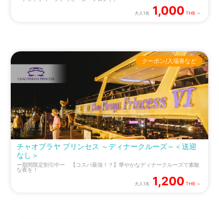
1,000
大人1名
THB ～
クーポン/入場券など
チャオプラヤ プリンセス ～ディナークルーズ～＜送迎
なし＞
ー期間限定割引中ー 【コスパ最強！？】華やかなディナークルーズで素敵
な夜を！
1,200
大人1名
THB ～