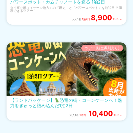
パワースポット・カムチャノートを巡る 1泊2日
​タイ東北部（イサーン地方）の「歴史」と「パワースポット」を1泊2日で 満
喫できるツアー
8,900
大人1名
1泊2日
THB ～
ツアー(航空券別売り)
【ランドパッケージ】
恐竜の街・コーンケーンへ！魅
力をぎゅっと詰め込んだ1泊2日
10,400
大人1名
1泊2日
THB～