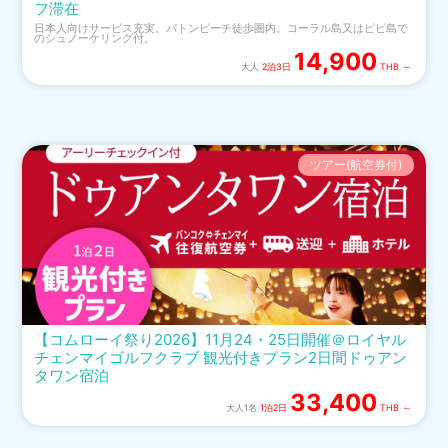
フ滞在
日本人向けサービス充実。パトンビーチ徒歩圏内。コーラル島又はピピ島で
のシュノーケリング付。
14,900
大人
2泊3日
THB ～
ツアー(航空券付)
【コムローイ祭り2026】11月24・25日開催＠ロイヤル
チェンマイゴルフクラブ 観光付きプラン2日間ドゥアン
タワン宿泊
33,400
大人1名
1泊2日
THB ～