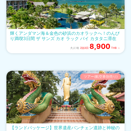
輝くアンダマン海＆金色の砂浜のカオラックへ！のんび
り満喫3日間 ザ サンズ カオ ラック バイ カタタニ滞在
8,900
大人1名
2泊3日
THB ～
ツアー(航空券別売り)
【ランドパッケージ】世界遺産バンチェン遺跡と神秘の