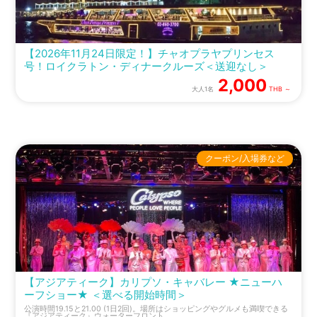
【2026年11月24日限定！】チャオプラヤプリンセス
号！ロイクラトン・ディナークルーズ＜送迎なし＞
2,000
大人1名
THB ～
クーポン/入場券など
【アジアティーク】カリプソ・キャバレー ★ニューハ
ーフショー★ ＜選べる開始時間＞
公演時間19.15と21.00 (1日2回)。場所はショッピングやグルメも満喫できる
『アジアティーク』ウォーターフロント。