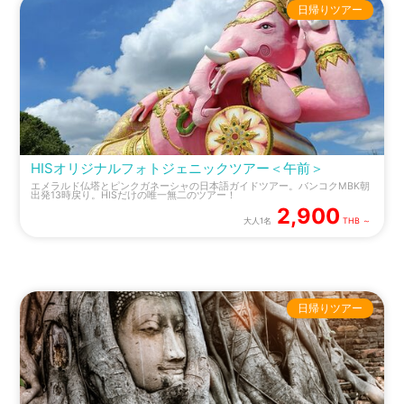
日帰りツアー
HISオリジナルフォトジェニックツアー＜午前＞
エメラルド仏塔とピンクガネーシャの日本語ガイドツアー。バンコクMBK朝
出発13時戻り。HISだけの唯一無二のツアー！
2,900
大人1名
THB ～
日帰りツアー