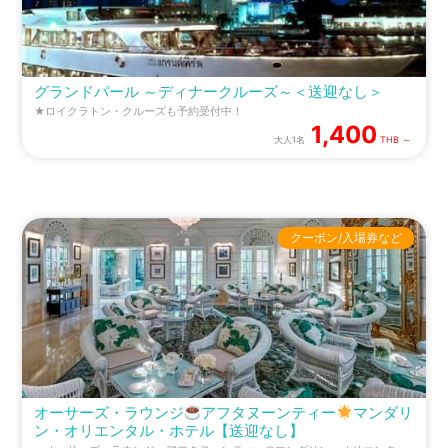
グランドパール ～ディナークルーズ～＜送迎なし＞
★ロイクラトン・クルーズも予約受付中！
1,400
大人1名
THB ～
クーポン/入場券など
オーサーズ・ラウンジ
アフタヌーンティー
マンダリ
ン・オリエンタル・ホテル【送迎なし】