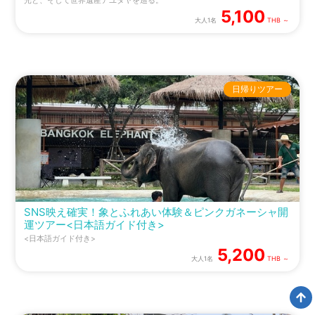
光と、そして世界遺産アユタヤを巡る。
5,100
大人1名
THB ～
日帰りツアー
SNS映え確実！象とふれあい体験＆ピンクガネーシャ開
運ツアー<日本語ガイド付き>
<日本語ガイド付き>
5,200
大人1名
THB ～