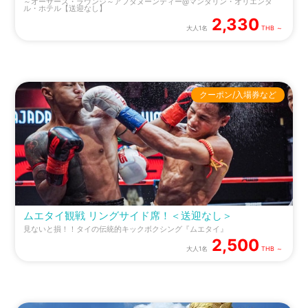
～オーサーズ・ラウンジ～アフタヌーンティー@マンダリン・オリエンタ
ル・ホテル【送迎なし】
2,330
大人1名
THB ～
クーポン/入場券など
ムエタイ観戦 リングサイド席！＜送迎なし＞
見ないと損！！タイの伝統的キックボクシング『ムエタイ』
2,500
大人1名
THB ～