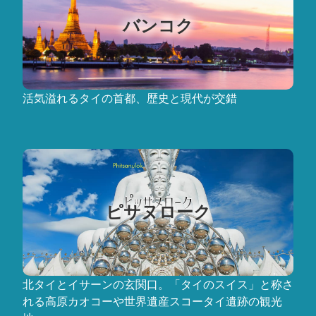
バンコク
活気溢れるタイの首都、歴史と現代が交錯
ピサヌローク
北タイとイサーンの玄関口。「タイのスイス」と称さ
れる高原カオコーや世界遺産スコータイ遺跡の観光