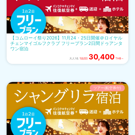
【コムローイ祭り2026】11月24・25日開催＠ロイヤル
チェンマイゴルフクラブ フリープラン2日間ドゥアンタ
ワン宿泊
30,400
大人1名
1泊2日
THB～
ツアー(航空券付)