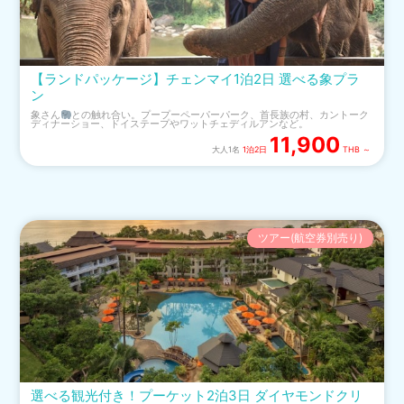
【ランドパッケージ】チェンマイ1泊2日 選べる象プラ
ン
象さん
との触れ合い。プープーペーパーパーク、首長族の村、カントーク
ディナーショー、ドイステープやワットチェディルアンなど。
11,900
大人1名
1泊2日
THB ～
ツアー(航空券別売り)
選べる観光付き！プーケット2泊3日 ダイヤモンドクリ