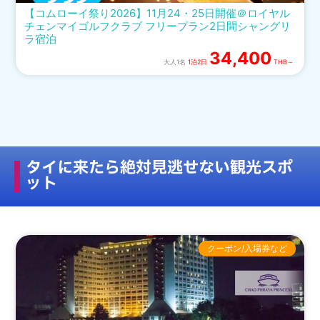
【コムローイ祭り2026】11月24・25日開催＠ロイヤル
チェンマイゴルフクラブ フリープラン2日間シャングリ
ラ宿泊
34,400
大人1名
1泊2日
THB～
タイに来たら絶対見逃せない観光スポ
ット
クーポン/入場券など