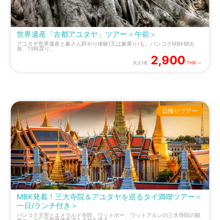
世界遺産「古都アユタヤ」ツアー＜午前＞
アユタヤ世界遺産と象さん餌やり体験(又は象乗り)も。バンコクMBK朝出
発、13時戻り。
2,900
大人1名
THB ～
日帰りツアー
MBK発着！三大寺院＆アユタヤを巡るタイ満喫ツアー＜
一日/ランチ付き＞
バンコク王宮とエメラルド寺院、ワットポー、ワットアルンの三大寺院の観