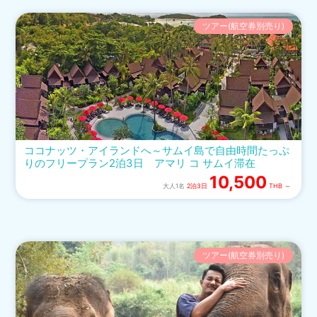
ツアー(航空券別売り)
ココナッツ・アイランドへ～サムイ島で自由時間たっぷ
りのフリープラン2泊3日 アマリ コ サムイ滞在
10,500
大人1名
2泊3日
THB ～
ツアー(航空券別売り)