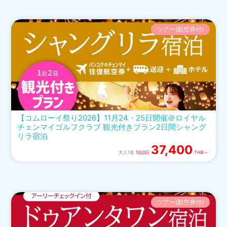
ツアー(航空券付)
【コムローイ祭り2026】11月24・25日開催＠ロイヤル
チェンマイゴルフクラブ 観光付きプラン2日間シャング
リラ宿泊
37,400
大人1名
1泊2日
THB～
ツアー(航空券付)