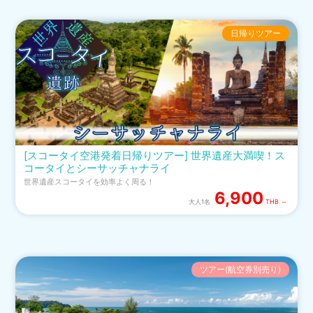
日帰りツアー
[スコータイ空港発着日帰りツアー] 世界遺産大満喫！ス
コータイとシーサッチャナライ
世界遺産スコータイを効率よく周る！
6,900
大人1名
THB ～
ツアー(航空券別売り)