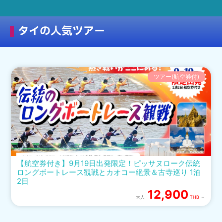
タイの人気ツアー
ツアー(航空券付)
【航空券付き】9月19日出発限定！ピッサヌローク伝統
ロングボートレース観戦とカオコー絶景＆古寺巡り 1泊
2日
12,900
大人
THB
～