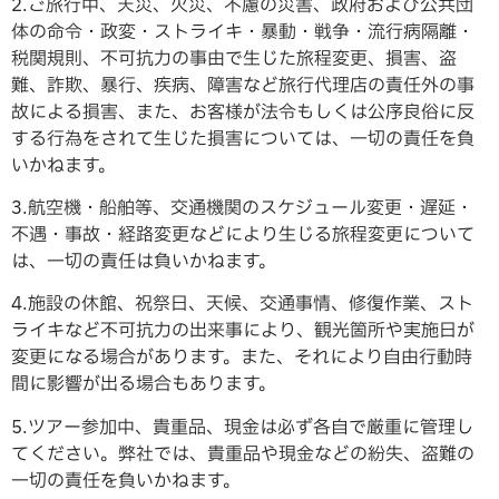
2.ご旅行中、天災、火災、不慮の災害、政府および公共団
体の命令・政変・ストライキ・暴動・戦争・流行病隔離・
税関規則、不可抗力の事由で生じた旅程変更、損害、盗
難、詐欺、暴行、疾病、障害など旅行代理店の責任外の事
故による損害、また、お客様が法令もしくは公序良俗に反
する行為をされて生じた損害については、一切の責任を負
いかねます。
3.航空機・船舶等、交通機関のスケジュール変更・遅延・
不遇・事故・経路変更などにより生じる旅程変更について
は、一切の責任は負いかねます。
4.施設の休館、祝祭日、天候、交通事情、修復作業、スト
ライキなど不可抗力の出来事により、観光箇所や実施日が
変更になる場合があります。また、それにより自由行動時
間に影響が出る場合もあります。
5.ツアー参加中、貴重品、現金は必ず各自で厳重に管理し
てください。弊社では、貴重品や現金などの紛失、盗難の
一切の責任を負いかねます。