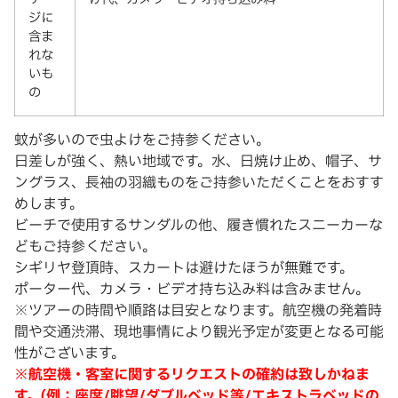
ジに
含ま
れな
いも
の
蚊が多いので虫よけをご持参ください。
日差しが強く、熱い地域です。水、日焼け止め、帽子、サ
ングラス、長袖の羽織ものをご持参いただくことをおすす
めします。
ビーチで使用するサンダルの他、履き慣れたスニーカーな
どもご持参ください。
シギリヤ登頂時、スカートは避けたほうが無難です。
ポーター代、カメラ・ビデオ持ち込み料は含みません。
※ツアーの時間や順路は目安となります。航空機の発着時
間や交通渋滞、現地事情により観光予定が変更となる可能
性がございます。
※航空機・客室に関するリクエストの確約は致しかねま
す。(例：座席/眺望/ダブルベッド等/エキストラベッドの