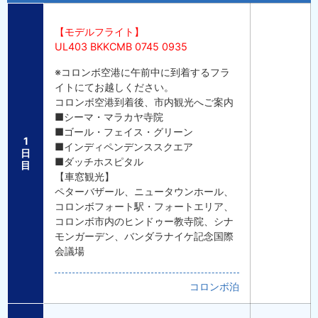
【モデルフライト】
UL403 BKKCMB 0745 0935
※コロンボ空港に午前中に到着するフラ
イトにてお越しください。
コロンボ空港到着後、市内観光へご案内
■シーマ・マラカヤ寺院
■ゴール・フェイス・グリーン
1
■インディペンデンススクエア
日
■ダッチホスピタル
目
【車窓観光】
ペターバザール、ニュータウンホール、
コロンボフォート駅・フォートエリア、
コロンボ市内のヒンドゥー教寺院、シナ
モンガーデン、バンダラナイケ記念国際
会議場
コロンボ泊