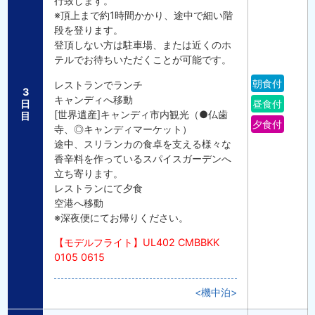
行致します。
※頂上まで約1時間かかり、途中で細い階
段を登ります。
登頂しない方は駐車場、または近くのホ
テルでお待ちいただくことが可能です。
朝食付
レストランでランチ
3
キャンディへ移動
日
昼食付
[世界遺産]キャンディ市内観光（●仏歯
目
夕食付
寺、◎キャンディマーケット）
途中、スリランカの食卓を支える様々な
香辛料を作っているスパイスガーデンへ
立ち寄ります。
レストランにて夕食
空港へ移動
※深夜便にてお帰りください。
【モデルフライト】UL402 CMBBKK
0105 0615
<機中泊>