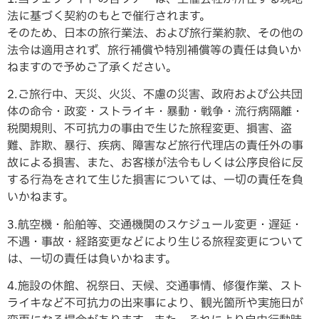
法に基づく契約のもとで催行されます。
そのため、日本の旅行業法、および旅行業約款、その他の
法令は適用されず、旅行補償や特別補償等の責任は負いか
ねますので予めご了承ください。
2.ご旅行中、天災、火災、不慮の災害、政府および公共団
体の命令・政変・ストライキ・暴動・戦争・流行病隔離・
税関規則、不可抗力の事由で生じた旅程変更、損害、盗
難、詐欺、暴行、疾病、障害など旅行代理店の責任外の事
故による損害、また、お客様が法令もしくは公序良俗に反
する行為をされて生じた損害については、一切の責任を負
いかねます。
3.航空機・船舶等、交通機関のスケジュール変更・遅延・
不遇・事故・経路変更などにより生じる旅程変更について
は、一切の責任は負いかねます。
4.施設の休館、祝祭日、天候、交通事情、修復作業、スト
ライキなど不可抗力の出来事により、観光箇所や実施日が