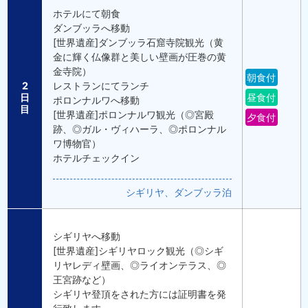
ホテルにて朝食
ダンブッラへ移動
[世界遺産]ダンブッラ石窟寺院観光（黄
金に輝く仏像群と美しい壁画が圧巻の黄
金寺院）
朝食付
2
レストランにてランチ
日
昼食付
ポロンナルワへ移動
目
[世界遺産]ポロンナルワ観光（◎宮殿
夕食付
跡、◎ガル・ヴィハーラ、◎ポロンナル
ワ博物官）
ホテルチェックイン
シギリヤ、ダンブッラ泊
シギリヤへ移動
[世界遺産]シギリヤロック観光（◎シギ
リヤレディ壁画、◎ライオンテラス、◎
王宮跡など）
シギリヤ登頂をされた方には証明書を発