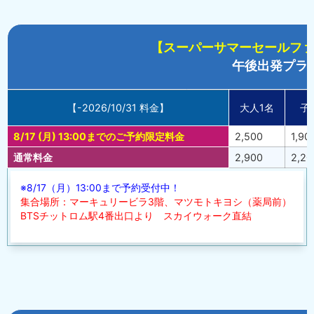
【スーパーサマーセールファイ
午後出発プラ
【-2026/10/31 料金】
大人1名
子
8/17 (月) 13:00までのご予約限定料金
2,500
1,90
通常料金
2,900
2,20
※8/17（月）13:00まで予約受付中！
集合場所：マーキュリービラ3階、マツモトキヨシ（薬局前）
BTSチットロム駅4番出口より スカイウォーク直結