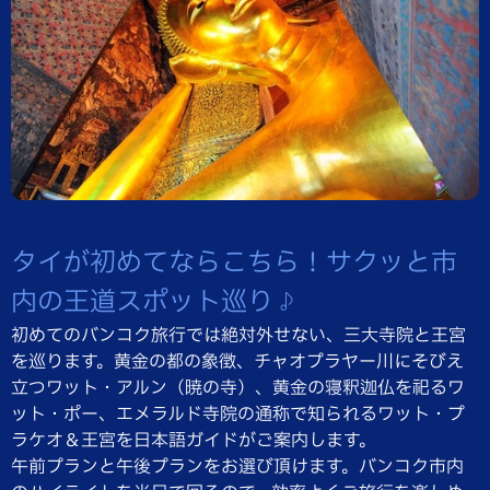
タイが初めてならこちら！サクッと市
内の王道スポット巡り♪
初めてのバンコク旅行では絶対外せない、三大寺院と王宮
を巡ります。黄金の都の象徴、チャオプラヤー川にそびえ
立つワット・アルン（暁の寺）、黄金の寝釈迦仏を祀るワ
ット・ポー、エメラルド寺院の通称で知られるワット・プ
ラケオ＆王宮を日本語ガイドがご案内します。
午前プランと午後プランをお選び頂けます。バンコク市内