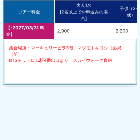
大人1名
子供（2-1
ツアー料金
[2名以上でお申込みの場
歳）
合]
【-2027/03/31 料
2,900
2,200
金】
集合場所：マーキュリービラ3階、マツモトキヨシ（薬局
（前）
BTSチットロム駅4番出口より スカイウォーク直結