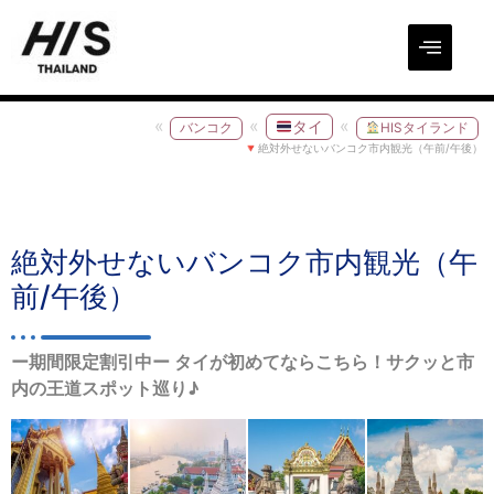
タイ
バンコク
HISタイランド
絶対外せないバンコク市内観光（午前/午後）
絶対外せないバンコク市内観光（午
前/午後）
ー期間限定割引中ー タイが初めてならこちら！サクッと市
内の王道スポット巡り♪