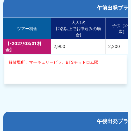
午前出発プラ
大人1名
子供（2-1
ツアー料金
[2名以上でお申込みの場
歳）
合]
【-2027/03/31 料
2,900
2,200
金】
解散場所：マーキュリービラ、BTSチットロム駅
午後出発プラ