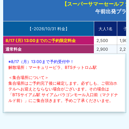
【スーパーサマーセールファイ
午前出発プラ
【-2026/10/31 料金】
大人1名
子
8/17 (月) 13:00までのご予約限定料金
2,500
1,90
通常料金
2,900
2,20
※8/17（月）13:00まで予約受付中！
解散場所：マーキュリービラ、BTSチットロム駅
＜集合場所について＞
集合場所はご予約完了後に確定します。必ずしも、ご宿泊ホ
テルへお迎えとならない場合がございます。その場合は
「BTSサイアム駅 サイアムパラゴンモール入口前（マクドナ
ルド前）」にご集合頂きます。予めご了承くださいませ。