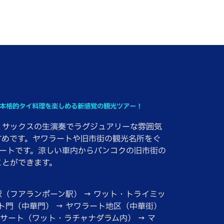
ら本格的タイ料理を楽しめる新感覚の観光ツアー！
、サックスの生演奏でラグジュアリーな雰囲気
すめです。ヤワラートや旧市街の観光名所をぐ
ルートです。涼しい車内からバンコクの旧市街の
ことができます。
（フアランポーン駅） → ワット・トライミッ
ット門（中華門） → ヤワラート地区（中華街）
ラサート（ワット・ラチャナダラム内） → マ