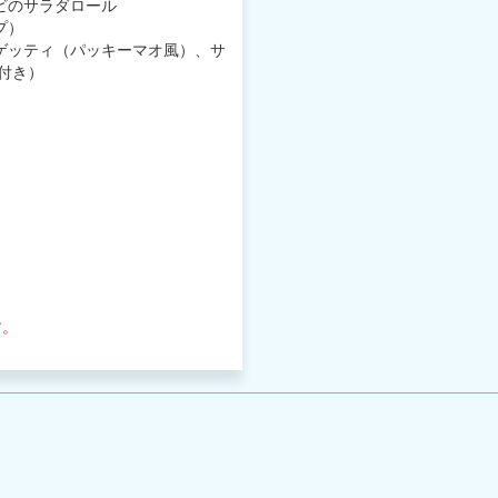
ビのサラダロール
プ）
ゲッティ（パッキーマオ風）、サ
付き）
す。