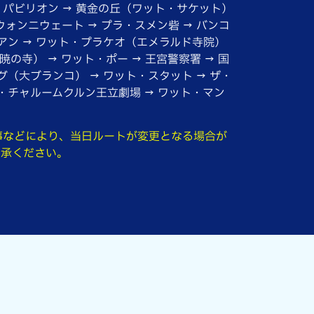
パビリオン → 黄金の丘（ワット・サケット）
ォンニウェート → プラ・スメン砦 → バンコ
ルアン → ワット・プラケオ（エメラルド寺院）
暁の寺） → ワット・ポー → 王宮警察署 → 国
グ（大ブランコ） → ワット・スタット → ザ・
ラ・チャルームクルン王立劇場 → ワット・マン
事などにより、当日ルートが変更となる場合が
了承ください。