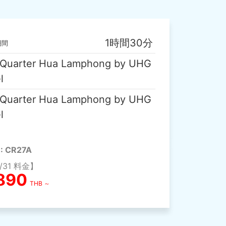
1時間30分
期間
Quarter Hua Lamphong by UHG
l
Quarter Hua Lamphong by UHG
l
 : CR27A
2/31 料金】
,890
THB ～