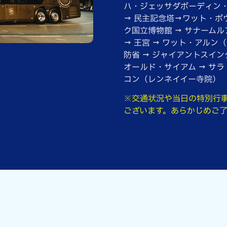
ハ・ジェッサダボーディン・
→ 民主記念塔→ワット・ボウ
ク国立博物館 → サナーム
→ 王宮 → ワット・アルン（
防省 → ジャイアントスイン
オールド・サイアム → サ
コン（レンネイイー寺院）
※交通状況や当日の特別行
ございます。あらかじめご