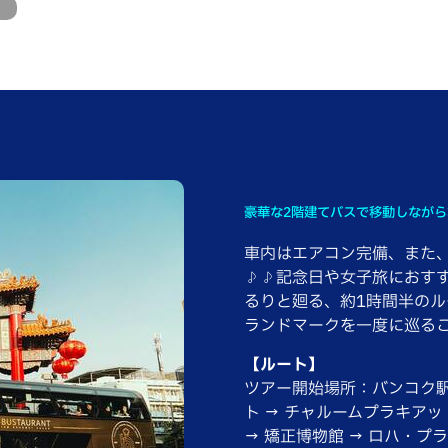
豪華な2階建てバスで移動しなが
車内はエアコン完備、また
♪♪記念日や女子旅におす
るりと廻る、約1時間半の
ランドマークを一度に巡る
【ルート】
ツアー開始場所：バンコク駅
ト → チャルームプラキア
→ 矯正博物館 → ロハ・プ