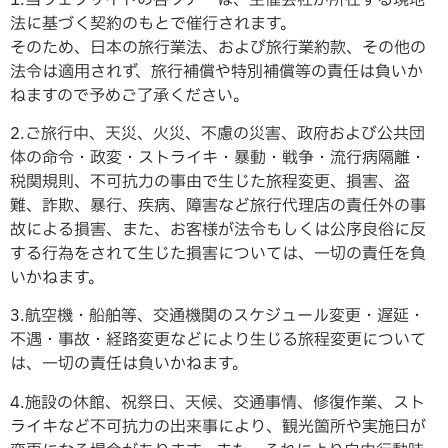
法に基づく契約のもとで催行されます。
そのため、日本の旅行業法、および旅行業約款、その他の
法令は適用されず、旅行補償や特別補償等の責任は負いか
ねますので予めご了承ください。
2.ご旅行中、天災、火災、不慮の災害、政府および公共団
体の命令・政変・ストライキ・暴動・戦争・流行病隔離・
税関規則、不可抗力の事由で生じた旅程変更、損害、盗
難、詐欺、暴行、疾病、障害など旅行代理店の責任外の事
故による損害、また、お客様が法令もしくは公序良俗に反
する行為をされて生じた損害については、一切の責任を負
いかねます。
3.航空機・船舶等、交通機関のスケジュール変更・遅延・
不遇・事故・経路変更などにより生じる旅程変更について
は、一切の責任は負いかねます。
4.施設の休館、祝祭日、天候、交通事情、修復作業、スト
ライキなど不可抗力の出来事により、観光箇所や実施日が