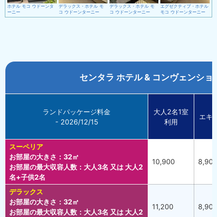
ホテル モコ ウドーンタ
デラックス・ホテル モ
デラックス・ホテル モ
エグゼクティブ・ホテル
ーニー
コ ウドーンターニー
コ ウドーンターニー
モコ ウドーンターニー
センタラ ホテル & コンヴェンシ
ランドパッケージ料金
大人2名1室
エキ
- 2026/12/15
利用
スーペリア
お部屋の大きさ：32㎡
10,900
8,90
お部屋の最大収容人数：大人3名 又は 大人2
名+子供2名
デラックス
お部屋の大きさ：32㎡
11,200
8,90
お部屋の最大収容人数：大人3名 又は 大人2