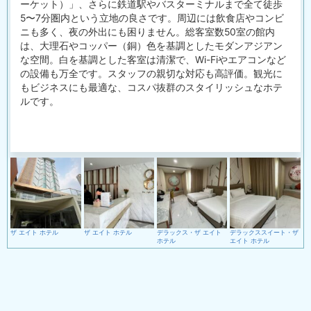
ーケット）」、
さらに鉄道駅やバスターミナルまで全て徒歩
5〜
7分圏内という立地の良さです。
周辺には飲食店やコンビ
ニも多く、夜の外出にも困りません。
総客室数50室の館内
は、大理石やコッパー（銅）
色を基調としたモダンアジアン
な空間。
白を基調とした客室は清潔で、Wi-
Fiやエアコンなど
の設備も万全です。
スタッフの親切な対応も高評価。観光に
もビジネスにも最適な、
コスパ抜群のスタイリッシュなホテ
ルです。
ザ エイト ホテル
ザ エイト ホテル
デラックス・ザ エイト
デラックススイート・ザ
ホテル
エイト ホテル