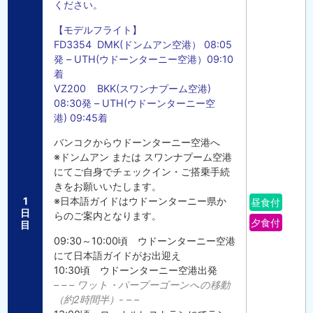
ください。
【モデルフライト】
FD3354 DMK(ドンムアン空港） 08:05
発 – UTH(ウドーンターニー空港）09:10
着
VZ200 BKK(スワンナプーム空港)
08:30発 – UTH(ウドーンターニー空
港) 09:45着
バンコクからウドーンターニー空港へ
※ドンムアン または スワンナプーム空港
にてご自身でチェックイン・ご搭乗手続
きをお願いいたします。
1
※日本語ガイドはウドーンターニー県か
昼食付
日
らのご案内となります。
夕食付
目
09:30～10:00頃 ウドーンターニー空港
にて日本語ガイドがお出迎え
10:30頃 ウドーンターニー空港出発
– – – ワット・パープーゴーンへの移動
（約2時間半）- – –