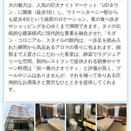
大の魅力は、人気の巨大ナイトマーケット「UDタウ
ン」
に隣接（徒歩1分）し、
ウドーンターニー駅から
も徒歩4分という抜群のロケーション。
夜の食べ歩き
やショッピングを心ゆくまで満喫できます。
タイの伝
統的な建築様式に現代的な要素を融合させた「モダ
ン・
コロニアル」スタイルの館内は、
一歩足を踏み入
れた瞬間から気品あるアロマの香りに包まれます。
細
部まで上質さにこだわった客室は、
静寂でラグジュア
リーな空間。
館内レストランで提供される朝食やイサ
ーン料理は「
街一番のクオリティ」と評価が高く、
プ
ールやジムはありませんが、
それを補って余りある圧
倒的なお洒落さと贅沢なひとときを提供し
てくれま
す。