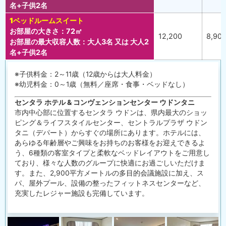
名+子供2名
1ベッドルームスイート
お部屋の大きさ：72㎡
12,200
8,90
お部屋の最大収容人数：大人3名 又は 大人2
名+子供2名
※子供料金：2～11歳（12歳からは大人料金）
※幼児料金：0～1歳（無料／座席・食事・ベッドなし）
センタラ ホテル & コンヴェンションセンター ウドンタニ
市内中心部に位置するセンタラ ウドンは、県内最大のショッ
ピング＆ライフスタイルセンター、セントラルプラザ ウドン
タニ（デパート）からすぐの場所にあります。ホテルには、
あらゆる年齢層やご興味をお持ちのお客様をお迎えできるよ
う、6種類の客室タイプと柔軟なベッドレイアウトをご用意し
ており、様々な人数のグループに快適にお過ごしいただけま
す。また、2,900平方メートルの多目的会議施設に加え、ス
パ、屋外プール、設備の整ったフィットネスセンターなど、
充実したレジャー施設も完備しています。