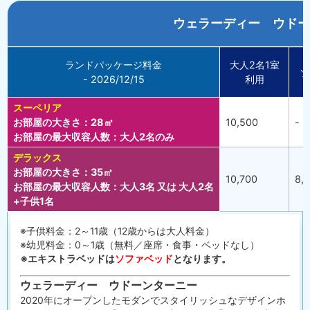
ウェラーディー ウドー
ランドパッケージ料金
大人2名1室
ソ
- 2026/12/15
利用
スーペリア
お部屋の大きさ：28㎡
10,500
-
お部屋の最大収容人数：大人2名のみ
デラックス
お部屋の大きさ：35㎡
10,700
8,
お部屋の最大収容人数：大人3名 又は 大人2名
+子供1名
※子供料金：2～11歳（12歳からは大人料金）
※幼児料金：0～1歳（無料／座席・食事・ベッドなし）
※エキストラベッドは
ソファベッド
となります。
ウェラーディー ウドーンターニー
2020年にオープンしたモダンでスタイリッシュなデザインホ