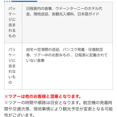
パッ
日程表内の食事、ウドーンターニーのホテル代
ケー
金、現地送迎、各観光入場料、日本語ガイド
ジに
含ま
れる
もの
パッ
自宅⇔空港間の送迎、バンコク発着・往復航空
ケー
券、ツアー中のお飲みもの 、日程表に記載されて
ジに
いない食事
含ま
れな
いも
の
※ツアーは他のお客様と混乗となります。
※ツアーの時間や順路は目安となります。航空機の発着時
間や交通渋滞、現地事情により観光予定が変更となる可能
性がございます。