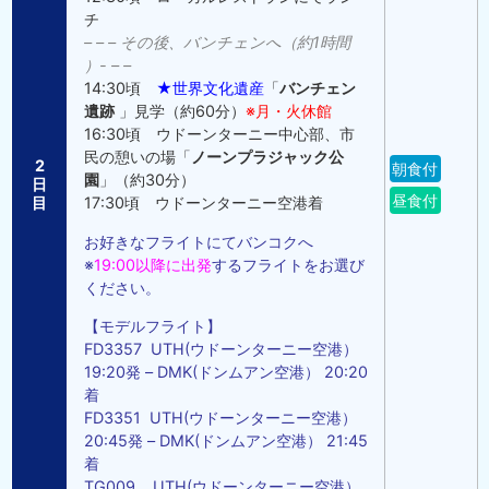
チ
– – – その後、バンチェンへ（約1時間
）- – –
14:30頃
★世界文化遺産
「
バンチェン
遺跡
」見学（約60分）
※月・火休館
16:30頃 ウドーンターニー中心部、市
民の憩いの場「
ノーンプラジャック公
2
朝食付
園
」（約30分）
日
昼食付
目
17:30頃 ウドーンターニー空港着
お好きなフライトにてバンコクへ
※
19:00以降に出発
するフライトをお選び
ください。
【モデルフライト】
FD3357 UTH(ウドーンターニー空港）
19:20発 – DMK(ドンムアン空港） 20:20
着
FD3351 UTH(ウドーンターニー空港）
20:45発 – DMK(ドンムアン空港） 21:45
着
TG009 UTH(ウドーンターニー空港）