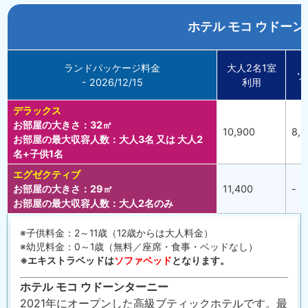
ホテル モコ ウドー
ランドパッケージ料金
大人2名1室
ソ
- 2026/12/15
利用
デラックス
お部屋の大きさ：32㎡
10,900
8,9
お部屋の最大収容人数：大人3名 又は 大人2
名+子供1名
エグゼクティブ
お部屋の大きさ：29㎡
11,400
-
お部屋の最大収容人数：大人2名のみ
※子供料金：2～11歳（12歳からは大人料金）
※幼児料金：0～1歳（無料／座席・食事・ベッドなし）
※エキストラベッドは
ソファベッド
となります。
ホテル モコ ウドーンターニー
2021年にオープンした高級ブティックホテルです。
最