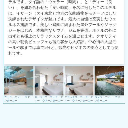
テ
ルです。タイ語の「ウェラー（時間）」と「ディー（良
い）」
を組み合わせた「良い時間」を名に冠したこのホテル
は、
イサーン（タイ東北）
地方の伝統織物をモチーフにした
洗練されたデザインが魅力です。
最大の自慢は充実したウェ
ルネス施設です。
美しい庭園に囲まれた屋外プールやジャグ
ジーをはじめ、
本格的なサウナ、ジムを完備。
ホテルの外に
出ずとも極上のリラックスタイムを過ごせます。
クオリティ
の高い朝食ビュッフェも宿泊客から大好評。
中心街の大型モ
ールや駅までは車で5分と、
観光やビジネスの拠点としても便
利です。
ウェラーディー ウドー
スーペリア・ウェラーデ
デラックス・ウェラーデ
ウェラーディー ウドー
ンターニー
ィー ウドーンターニー
ィー ウドーンターニー
ンターニー