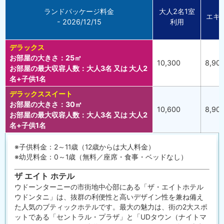
ランドパッケージ料金
大人2名1室
エキ
- 2026/12/15
利用
デラックス
お部屋の大きさ：25㎡
10,300
8,90
お部屋の最大収容人数：大人3名 又は 大人2
名+子供1名
デラックススイート
お部屋の大きさ：30㎡
10,600
8,90
お部屋の最大収容人数：大人3名 又は 大人2
名+子供1名
※子供料金：2～11歳（12歳からは大人料金）
※幼児料金：0～1歳（無料／座席・食事・ベッドなし）
ザ エイト ホテル
ウドーンターニーの市街地中心部にある「ザ・エイトホテル
ウドンタニ」は、
抜群の利便性と高いデザイン性を兼ね備え
た人気のブティックホテ
ルです。最大の魅力は、街の2大スポ
ットである「セントラル・
プラザ」と「UDタウン（ナイトマ