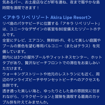
気あるバー、お土産店などが軒を連ね、夜まで賑やかな島
時間を満喫できます！
＜アキラ リペ リゾート Akira Lipe Resort＞
リペ島のパタヤビーチに位置する「アキラ リペ リゾート」
は、ユニークなデザインの客室を80室備えたリゾートホテ
ルです。
全室にテレビ、エアコン、無料Wi-Fi、そして美しい庭園や
プールの景色を望む専用バルコニー（またはテラス）を完
備しています。
館内には3つの屋外プールやフィットネスセンター、ホット
タブがあり、贅沢なビーチフロントでの滞在をお楽しみい
ただけます。
ウォーキングストリートや地元のレストランにも近く、周
辺のサンライズビーチやサンセットビーチへのアクセスも
抜群です。
透き通った美しい海と、ゆったりとした島の雰囲気に包ま
れながら、リラクゼーションと冒険を満喫する最高のカッ
プル旅を叶えてみませんか。