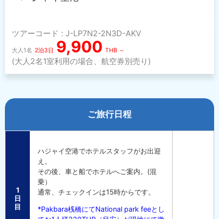
ツアーコード : J-LP7N2-2N3D-AKV
9,900
大人1名
2泊3日
THB ～
(大人2名1室利用の場合、航空券別売り)
ご旅行日程
ハジャイ空港でホテルスタッフがお出迎
え。
その後、車と船でホテルへご案内。(混
乗）
1
通常、チェックインは15時からです。
日
目
*Pakbara桟橋にてNational park feeとし