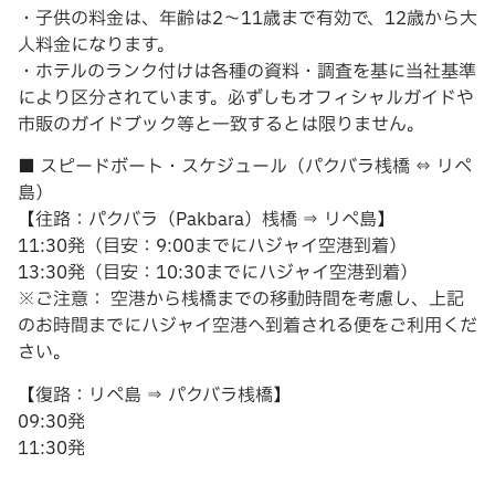
・子供の料金は、年齢は2～11歳まで有効で、12歳から大
人料金になります。
・ホテルのランク付けは各種の資料・調査を基に当社基準
により区分されています。必ずしもオフィシャルガイドや
市販のガイドブック等と一致するとは限りません。
■ スピードボート・スケジュール（パクバラ桟橋 ⇔ リペ
島）
【往路：パクバラ（Pakbara）桟橋 ⇒ リペ島】
11:30発（目安：9:00までにハジャイ空港到着）
13:30発（目安：10:30までにハジャイ空港到着）
※ご注意： 空港から桟橋までの移動時間を考慮し、上記
のお時間までにハジャイ空港へ到着される便をご利用くだ
さい。
【復路：リペ島 ⇒ パクバラ桟橋】
09:30発
11:30発