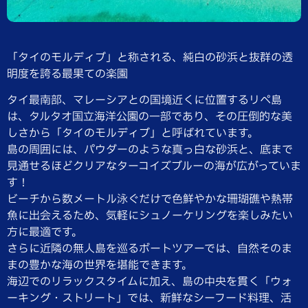
「タイのモルディブ」と称される、純白の砂浜と抜群の透
明度を誇る最果ての楽園
タイ最南部、マレーシアとの国境近くに位置するリペ島
は、タルタオ国立海洋公園の一部であり、その圧倒的な美
しさから「タイのモルディブ」と呼ばれています。
島の周囲には、パウダーのような真っ白な砂浜と、底まで
見通せるほどクリアなターコイズブルーの海が広がっていま
す！
ビーチから数メートル泳ぐだけで色鮮やかな珊瑚礁や熱帯
魚に出会えるため、気軽にシュノーケリングを楽しみたい
方に最適です。
さらに近隣の無人島を巡るボートツアーでは、自然そのま
まの豊かな海の世界を堪能できます。
海辺でのリラックスタイムに加え、島の中央を貫く「ウォ
ーキング・ストリート」では、新鮮なシーフード料理、活