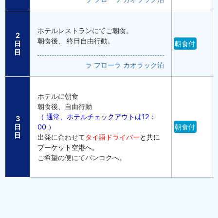
ホテルレストランにてご朝食。
2
朝食後、 終日自由行動。
日
朝食付
目
ラ フローラ カオラック泊
ホテルに朝食
朝食後、自由行動
（ 通常、ホテルチェックアウトは12：
3
日
朝食付
00 ）
目
出発に合わせて
タイ語ドライバー
と
共に
プーケット空港へ。
ご希望の便にてバンコクへ。