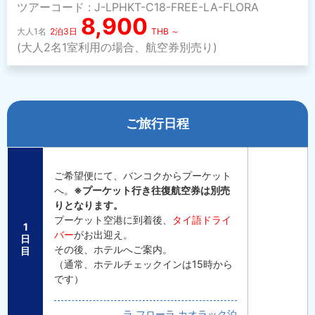
ツアーコード : J-LPHKT-C18-FREE-LA-FLORA
8,900
大人1名
2泊3日
THB ～
(大人2名1室利用の場合、航空券別売り)
ご旅行日程
ご希望便にて、バンコクからプーケット
へ。
※プーケット行き往復航空券は別売
りとなります。
プーケット空港に到着後、
タイ語ドライ
1
バー
がお出迎え。
日
その後、ホテルへご案内。
目
（通常、ホテルチェックインは15時から
です）
ラ フローラ カオラック泊