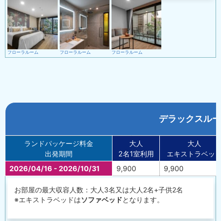
フローラルーム
フローラルーム
フローラルーム
デラックスルー
ランドパッケージ料金
大人
大人
出発期間
2名1室利用
エキストラベッ
2026/04/16 - 2026/10/31
9,900
9,900
お部屋の最大収容人数：大人3名又は大人2名+子供2名
※エキストラベッドは
ソファベッド
となります。