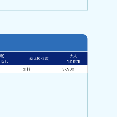
歳)
大人
幼児(0-2歳)
・なし
1名参加
無料
37,900