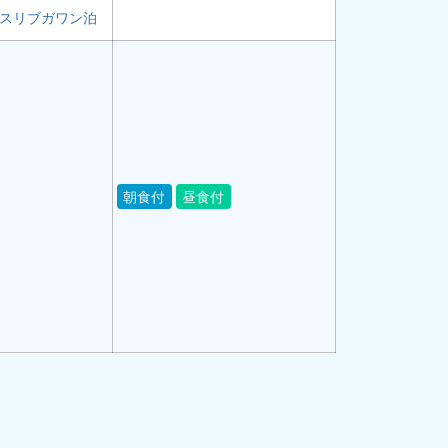
スリブガワン泊
朝食付
昼食付