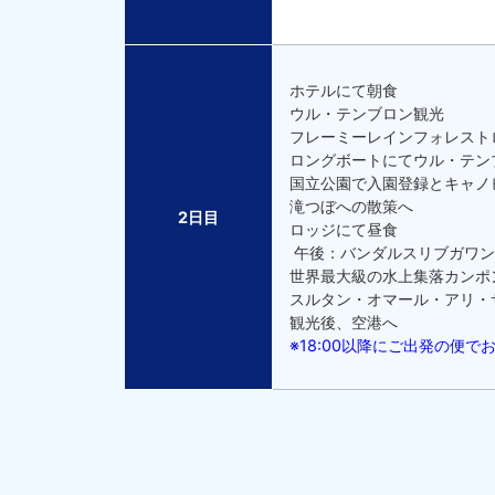
ホテルにて朝食
ウル・テンブロン観光
フレーミーレインフォレスト
ロングボートにてウル・テン
国立公園で入園登録とキャノ
滝つぼへの散策へ
2日目
ロッジにて昼食
午後：バンダルスリブガワン
世界最大級の水上集落カンポ
スルタン・オマール・アリ・
観光後、空港へ
※18:00以降にご出発の便で