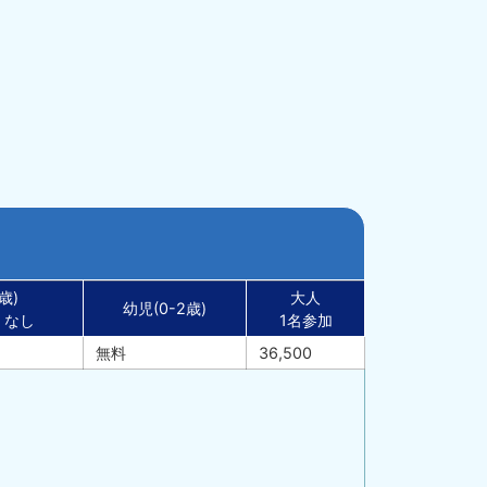
歳)
大人
幼児(0-2歳)
・なし
1名参加
無料
36,500