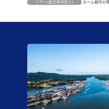
ツアー(航空券別売り)
ターム都市が