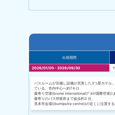
出発期間
2026/01/05 - 2026/09/30
1
バスルームが完備し設備が充実した3つ星ホテル
ている。市内中心へ約7キロ
最寄り空港(brunei international(ﾌﾞﾙﾈｲ国際空港
最寄りのバス停留所まで徒歩約3 分。
見本市会場((bumiputra centre))の近くに位置す