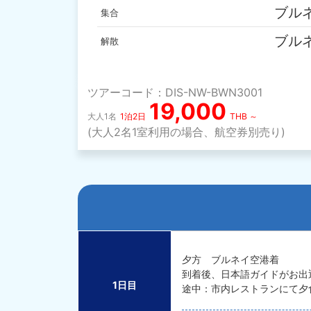
ブル
集合
ブル
解散
ツアーコード：DIS-NW-BWN3001
19,000
大人1名
1泊2日
THB ～
(大人2名1室利用の場合、航空券別売り)
夕方 ブルネイ空港着
到着後、日本語ガイドがお出
1日目
途中：市内レストランにて夕