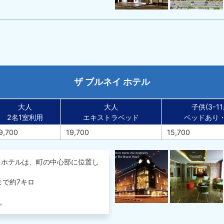
ザ ブルネイ ホテル
大人
大人
子供(3-11
2名1室利用
エキストラベッド
ベッドあり
9,700
19,700
15,700
。ホテルは、町の中心部に位置し
))まで約7キロ
る。