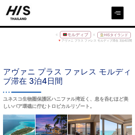
モルディブ
HISタイランド
アヴァニ プラス ファレス モルディブ滞在 3泊4日間
アヴァニ プラス ファレス モルディ
ブ滞在 3泊4日間
ユネスコ生物圏保護区ハニファル湾近く、息を呑むほど美
しいバア環礁に佇むトロピカルリゾート。