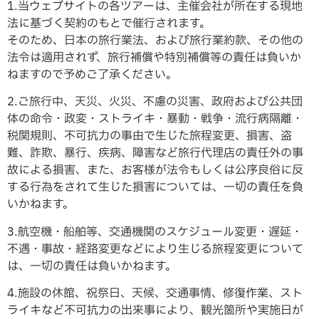
1.当ウェブサイトの各ツアーは、主催会社が所在する現地
法に基づく契約のもとで催行されます。
そのため、日本の旅行業法、および旅行業約款、その他の
法令は適用されず、旅行補償や特別補償等の責任は負いか
ねますので予めご了承ください。
2.ご旅行中、天災、火災、不慮の災害、政府および公共団
体の命令・政変・ストライキ・暴動・戦争・流行病隔離・
税関規則、不可抗力の事由で生じた旅程変更、損害、盗
難、詐欺、暴行、疾病、障害など旅行代理店の責任外の事
故による損害、また、お客様が法令もしくは公序良俗に反
する行為をされて生じた損害については、一切の責任を負
いかねます。
3.航空機・船舶等、交通機関のスケジュール変更・遅延・
不遇・事故・経路変更などにより生じる旅程変更について
は、一切の責任は負いかねます。
4.施設の休館、祝祭日、天候、交通事情、修復作業、スト
ライキなど不可抗力の出来事により、観光箇所や実施日が