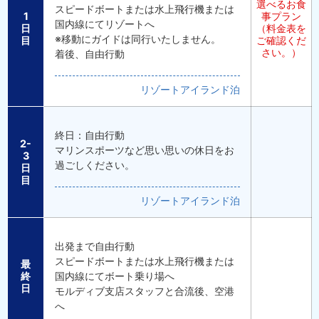
選べるお食
スピードボートまたは水上飛行機または
1
事プラン
国内線にてリゾートへ
日
（料金表を
※移動にガイドは同行いたしません。
目
ご確認くだ
さい。）
着後、自由行動
リゾートアイランド泊
終日：自由行動
2-
マリンスポーツなど思い思いの休日をお
3
過ごしください。
日
目
リゾートアイランド泊
出発まで自由行動
スピードボートまたは水上飛行機または
最
終
国内線にてボート乗り場へ
日
モルディブ支店スタッフと合流後、空港
へ