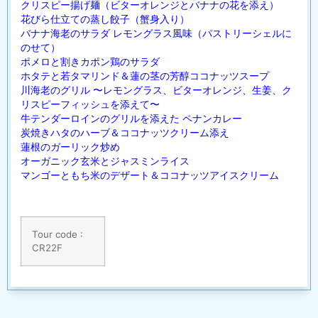
クリスピー揚げ麺（ビターオレンジとバナナの花を添え）
花びら仕立ての蒸し餃子（蟹身入り）
バナナ海老のサラダ レモングラス風味（パストリーシェルに
のせて）
ポメロと割きカポン鶏のサラダ
ホタテと若タマリンド＆蓮の茎の芳醇ココナッツスープ
川海老のグリル 〜レモングラス、ビターオレンジ、生姜、ク
リスピーフィッシュを添えて〜
牛テンダーロインのグリルを添えた ペナンカレー
炭焼きハタのハーブ＆ココナッツクリーム添え
蓮根のガーリック炒め
オーガニック玄米とジャスミンライス
マンゴーともち米のデザート＆ココナッツアイスクリーム
Tour code :
CR22F