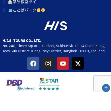
学研教室タイ
ことばパーク
H.I.S. TOURS CO., LTD.
No. 246, Times Square, 12 Floor, Sukhumvit 12-14 Road, Klong
Toey Sub District, Klong Toey District, Bangkok 10110,
Thailand
H.I.S. TOURS CO., LTD. 2026 © All Rights Reserved.