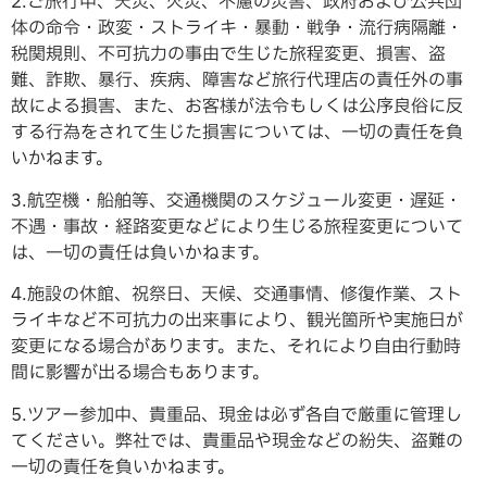
2.ご旅行中、天災、火災、不慮の災害、政府および公共団
体の命令・政変・ストライキ・暴動・戦争・流行病隔離・
税関規則、不可抗力の事由で生じた旅程変更、損害、盗
難、詐欺、暴行、疾病、障害など旅行代理店の責任外の事
故による損害、また、お客様が法令もしくは公序良俗に反
する行為をされて生じた損害については、一切の責任を負
いかねます。
3.航空機・船舶等、交通機関のスケジュール変更・遅延・
不遇・事故・経路変更などにより生じる旅程変更について
は、一切の責任は負いかねます。
4.施設の休館、祝祭日、天候、交通事情、修復作業、スト
ライキなど不可抗力の出来事により、観光箇所や実施日が
変更になる場合があります。また、それにより自由行動時
間に影響が出る場合もあります。
5.ツアー参加中、貴重品、現金は必ず各自で厳重に管理し
てください。弊社では、貴重品や現金などの紛失、盗難の
一切の責任を負いかねます。