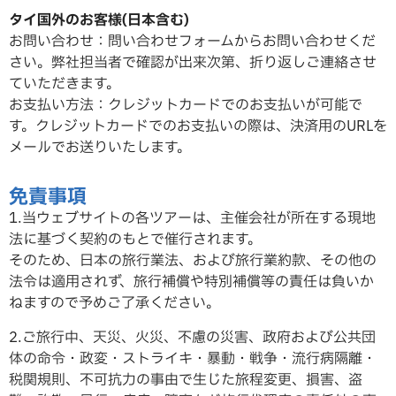
タイ国外のお客様(日本含む)
お問い合わせ：問い合わせフォームからお問い合わせくだ
さい。弊社担当者で確認が出来次第、折り返しご連絡させ
ていただ
きます。
お支払い方法：クレジットカードでのお支払いが可能で
す。クレジットカードでのお支払いの際は、決済用のURLを
メールでお送りいたします。
免責事項
1.当ウェブサイトの各ツアーは、主催会社が所在する現地
法に基づく契約のもとで催行されます。
そのため、日本の旅行業法、および旅行業約款、その他の
法令は適用されず、旅行補償や特別補償等の責任は負いか
ねますので予めご了承ください。
2.ご旅行中、天災、火災、不慮の災害、政府および公共団
体の命令・政変・ストライキ・暴動・戦争・流行病隔離・
税関規則、不可抗力の事由で生じた旅程変更、損害、盗