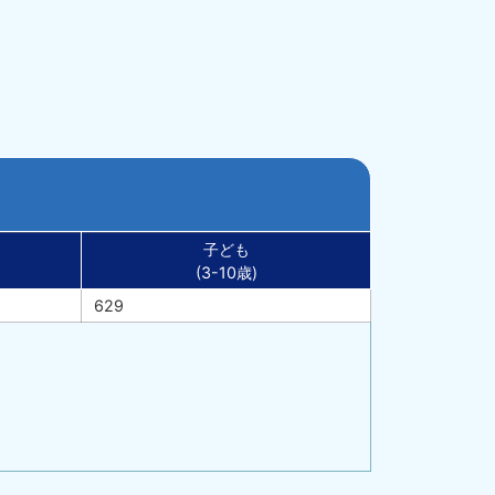
子ども
(3-10歳)
629