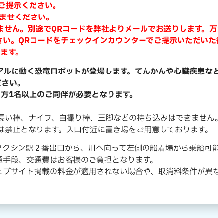
ご提示ください。
済ませください。
ません。別途でQRコードを弊社よりメールでお送りします。
さい。QRコードをチェックインカウンターでご提示いただいた
します。
リアルに動く恐竜ロボットが登場します。てんかんや心臓疾患な
ださい。
の方1名以上のご同伴が必要となります。
、長い棒、ナイフ、自撮り棒、三脚などの持ち込みはできません
は禁止となります。入口付近に置き場をご用意しております。
クシン駅２番出口から、川へ向って左側の船着場から乗船可能です（
通手段、交通費はお客様のご負担となります。
ェブサイト掲載の料金が適用されない場合や、取消料条件が異