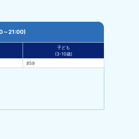
～21:00)
子ども
(3-10歳)
859