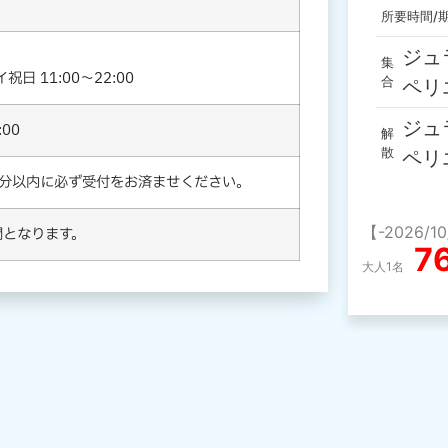
所要時間/
ジュ
集
日 11:00～22:00
合
ペリ
ジュ
00
解
散
ペリ
0分以内に必ず受付をお済ませください。
【-2026/1
間となります。
7
大人1名