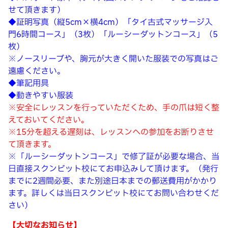
せて頂きます）
◆証明写真（縦5cm×横4cm）「タイ古式マッサージ入
門6時間コース」（3枚）「ルーシーダットンコース」（5
枚）
※ノースリーブや、胸元が大きく開いた服装での写真はご
遠慮ください。
◆筆記用具
◆動きやすい服装
※安全にレッスンを行っていただくため、手の爪は短く整
えておいてください。
※15分を超える遅刻は、レッスンへの参加をお断りさせ
て頂きます。
※「ルーシーダットンコース」で修了証が必要な場合、当
日直接スクンビット校にてお申込みして頂けます。（発行
までに2週間必要、また別途日本までの郵送費用がかかり
ます。詳しくは当日スクンビット校にてお問い合わせくだ
さい）
【大切なお知らせ】