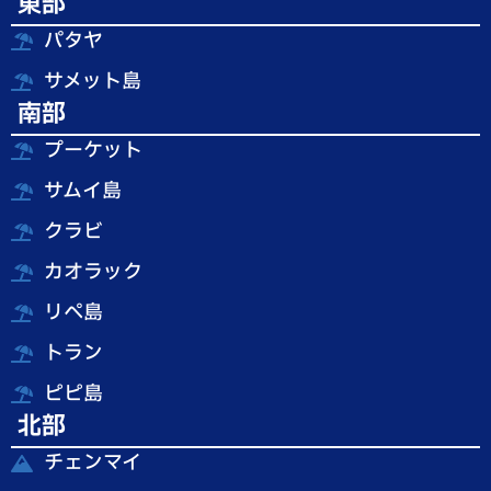
東部
パタヤ
サメット島
南部
プーケット
サムイ島
クラビ
カオラック
リペ島
トラン
ピピ島
北部
チェンマイ