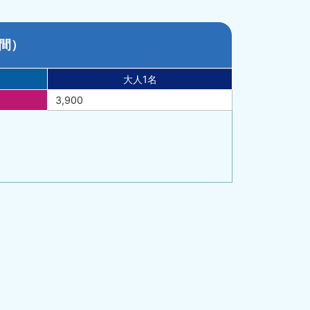
間）
大人1名
3,900