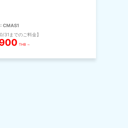
 : CMAS1
10/31までのご料金】
,900
THB ～