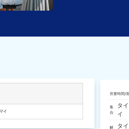
所要時間/
タイ
集
マイ
合
イ
タイ
解