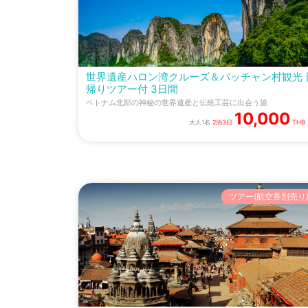
世界遺産ハロン湾クルーズ＆バッチャン村観光 
帰りツアー付 3日間
ベトナム北部の神秘の世界遺産と伝統工芸に出会う旅
10,000
大人1名
2泊3日
THB
ツアー(航空券別売り