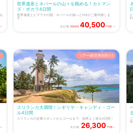
世界遺産とネパールの山々を眺める！カトマン
ズ・ポカラ4日間
も
世界遺産とヒマラヤの国、ネパールの旅へとHISがご案内致しま
ヒ
す。
れ
40,500
 ～
大人1名
3泊4日
THB ～
)
ツアー(航空券別売り)
スリランカ大満喫！シギリヤ・キャンディ・ゴー
ル4日間
スリランカの定番スポットからゴールまで、効率よく巡る4日間！
ジ
在
26,300
 ～
大人1名
THB～