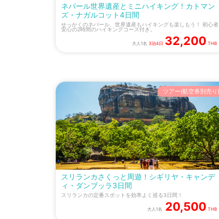
ネパール世界遺産とミニハイキング！カトマン
ズ・ナガルコット4日間
せっかくのネパール、世界遺産もハイキングも楽しもう！ 初心者
安心の2時間のハイキングコース付き。
32,200
大人1名
3泊4日
THB
ツアー(航空券別売り
スリランカさくっと周遊！シギリヤ・キャンデ
ィ・ダンブッラ3日間
スリランカの定番スポットを効率よく巡る3日間！
20,500
大人1名
THB