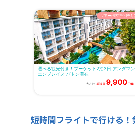
ツアー(航空券別売り
選べる観光付き！プーケット2泊3日 アンダマン
エンブレイス パトン滞在
9,900
大人1名
2泊3日
THB
短時間フライトで行ける！