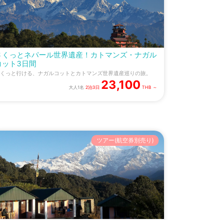
さくっとネパール世界遺産！カトマンズ・ナガル
コット3日間
くっと行ける、ナガルコットとカトマンズ世界遺産巡りの旅。
23,100
大人1名
2泊3日
THB ～
ツアー(航空券別売り)