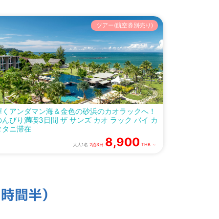
ツアー(航空券別売り)
輝くアンダマン海＆金色の砂浜のカオラックへ！
のんびり満喫3日間 ザ サンズ カオ ラック バイ カ
タタニ滞在
8,900
大人1名
2泊3日
THB ～
3時間半）