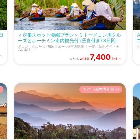
日
＜定番スポット凝縮プラン＞ミトーメコン川クル
ーズとホーチミン市内観光付 (昼食付き) 3日間
メコン川クルーズ×南国フルーツ×市内観光 ！一度に味わうベトナ
さ
ムの魅力
7,400
 ～
大人1名
2泊3日
THB ～
)
ツアー(航空券別売り)