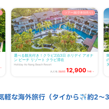
)
ツアー(航空券別売り)
選べる観光付き！クラビ2泊3日 ホリデイ アオナ
ン ビーチ リゾート クラビ滞在
Holiday Ao Nang Beach Resort
 ～
12,900
大人1名
2泊3日
THB ～
気軽な海外旅行（タイから
約2～