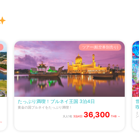
)
ツアー(航空券別売り)
たっぷり満喫！ブルネイ王国 3泊4日
黄金の国ブルネイをたっぷり満喫！
36,300
ミ
ン
大人1名
3泊4日
THB ～
 ～