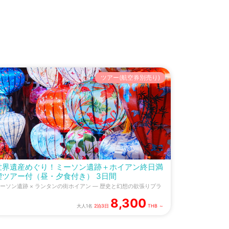
ツアー(航空券別売り)
世界遺産めぐり！ミーソン遺跡＋ホイアン終日満
喫ツアー付（昼・夕食付き） 3日間
ーソン遺跡 × ランタンの街ホイアン — 歴史と幻想の欲張りプラ
8,300
大人1名
2泊3日
THB ～