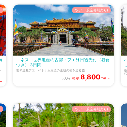
)
ツアー(航空券別売り)
満
ユネスコ世界遺産の古都・フエ終日観光付（昼食
つき） 3日間
ラ
世界遺産フエ ベトナム最後の王朝の都を巡る旅
絶
沢
8,800
大人1名
2泊3日
THB ～
 ～
)
ツアー(航空券別売り)