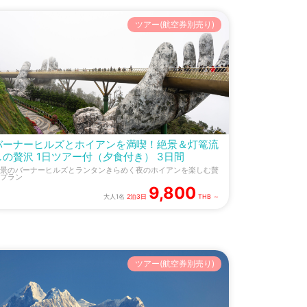
ツアー(航空券別売り)
バーナーヒルズとホイアンを満喫！絶景＆灯篭流
しの贅沢 1日ツアー付（夕食付き） 3日間
景のバーナーヒルズとランタンきらめく夜のホイアンを楽しむ贅
プラン
9,800
大人1名
2泊3日
THB ～
ツアー(航空券別売り)