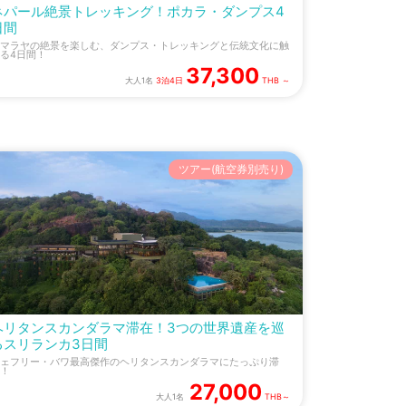
ネパール絶景トレッキング！ポカラ・ダンプス4
日間
マラヤの絶景を楽しむ、ダンプス・トレッキングと伝統文化に触
る4日間！
37,300
大人1名
3泊4日
THB ～
ツアー(航空券別売り)
ヘリタンスカンダラマ滞在！3つの世界遺産を巡
るスリランカ3日間
ェフリー・バワ最高傑作のヘリタンスカンダラマにたっぷり滞
！
27,000
大人1名
THB～