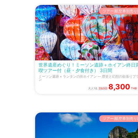
ツアー(航空券別売り
世界遺産めぐり！ミーソン遺跡＋ホイアン終日
喫ツアー付（昼・夕食付き） 3日間
ミーソン遺跡 × ランタンの街ホイアン — 歴史と幻想の欲張りプ
ン
8,300
大人1名
2泊3日
THB
ツアー(航空券別売り